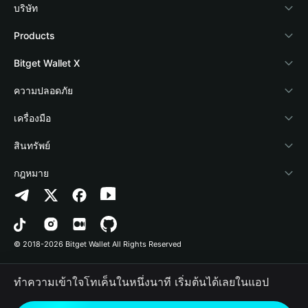
บริษัท
เกี่ยวกับ Bitget Wallet
Products
Blog
Crypto Card
Bitget Wallet X
Academy
Stablecoin Earn
นักพัฒนา
ความปลอดภัย
ข่าวสารด้านคริปโต
Payfi Crypto
เชื่อมต่อ Wallet
Protection Fund
เครื่องมือ
ศูนย์ช่วยเหลือ
Crypto Swap API
Bitget Wallet Pay
เทคโนโลยีความปลอดภัย
ซื้อคริปโต
สินทรัพย์
ติดต่อเรา
Altcoin Season Index
ลิสต์โปรเจกต์
การตรวจจับการอนุญาต
Arbitrum
กฎหมาย
ทรัพยากรข้อมูลของแบรนด์
Prediction Markets
การตรวจจับสัญญา
Avalanche
นโยบายความเป็นส่วนตัว
อาชีพ
DApp
การโอนเป็นชุด
Bitcoin
ข้อตกลงในการใช้บริการ
© 2018-2026 Bitget Wallet All Rights Reserved
การยืนยันช่องทางอย่างเป็นทางการ
Trade
BNB Chain
Risk Disclosure
ทำความเข้าใจโทเค็นในหนึ่งนาที เริ่มต้นได้เลยในแอป
RWA
Polygon