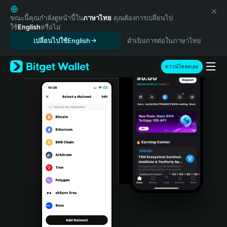
English
日本語
ขณะนี้คุณกำลังดูหน้านี้ใน
ภาษาไทย
คุณต้องการเปลี่ยนไป
ใช้
English
หรือไม่
Tiếng Việt
เปลี่ยนไปใช้English
ดำเนินการต่อในภาษาไทย
Русский
Español (Latinoamérica)
Türkçe
ดาวน์โหลดเลย
Italiano
Français
Deutsch
简体中文
繁體中文
Português (Portugal)
Bahasa Indonesia
ภาษาไทย
हिन्दी
বাংলা
Español
Português (Brasil)
Español (Argentina)