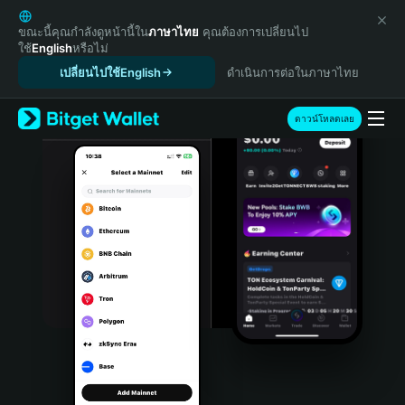
English
日本語
ขณะนี้คุณกำลังดูหน้านี้ใน
ภาษาไทย
คุณต้องการเปลี่ยนไป
ใช้
English
หรือไม่
Tiếng Việt
เปลี่ยนไปใช้English
ดำเนินการต่อในภาษาไทย
Русский
Español (Latinoamérica)
Türkçe
ดาวน์โหลดเลย
Italiano
Français
Deutsch
简体中文
繁體中文
Português (Portugal)
Bahasa Indonesia
ภาษาไทย
हिन्दी
বাংলা
Español
Português (Brasil)
Español (Argentina)