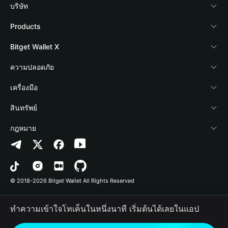
บริษัท
เกี่ยวกับ Bitget Wallet
Products
Blog
Crypto Card
Bitget Wallet X
Academy
Stablecoin Earn
นักพัฒนา
ความปลอดภัย
ข่าวสารด้านคริปโต
Payfi Crypto
เชื่อมต่อ Wallet
Protection Fund
เครื่องมือ
ศูนย์ช่วยเหลือ
Crypto Swap API
Bitget Wallet Pay
เทคโนโลยีความปลอดภัย
ซื้อคริปโต
สินทรัพย์
ติดต่อเรา
Altcoin Season Index
ลิสต์โปรเจกต์
การตรวจจับการอนุญาต
Arbitrum
กฎหมาย
ทรัพยากรข้อมูลของแบรนด์
Prediction Markets
การตรวจจับสัญญา
Avalanche
นโยบายความเป็นส่วนตัว
อาชีพ
DApp
การโอนเป็นชุด
Bitcoin
ข้อตกลงในการใช้บริการ
© 2018-2026 Bitget Wallet All Rights Reserved
การยืนยันช่องทางอย่างเป็นทางการ
Trade
BNB Chain
Risk Disclosure
ทำความเข้าใจโทเค็นในหนึ่งนาที เริ่มต้นได้เลยในแอป
RWA
Polygon