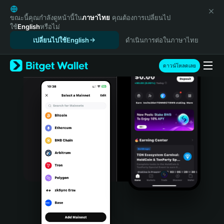
English
日本語
ขณะนี้คุณกำลังดูหน้านี้ใน
ภาษาไทย
คุณต้องการเปลี่ยนไป
ใช้
English
หรือไม่
Tiếng Việt
เปลี่ยนไปใช้English
ดำเนินการต่อในภาษาไทย
Русский
Español (Latinoamérica)
Türkçe
ดาวน์โหลดเลย
Italiano
Français
Deutsch
简体中文
繁體中文
Português (Portugal)
Bahasa Indonesia
ภาษาไทย
हिन्दी
বাংলা
Español
Português (Brasil)
Español (Argentina)