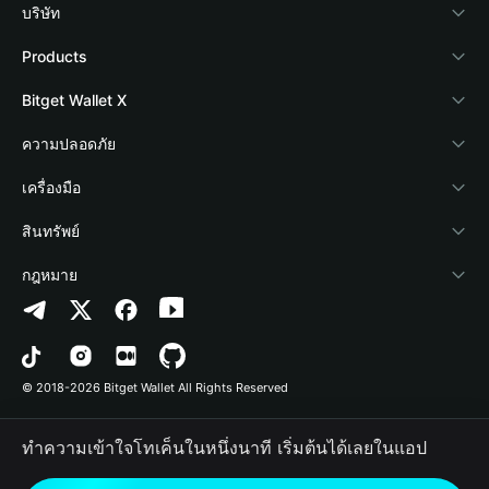
บริษัท
เกี่ยวกับ Bitget Wallet
Products
Blog
Crypto Card
Bitget Wallet X
Academy
Stablecoin Earn
นักพัฒนา
ความปลอดภัย
ข่าวสารด้านคริปโต
Payfi Crypto
เชื่อมต่อ Wallet
Protection Fund
เครื่องมือ
ศูนย์ช่วยเหลือ
Crypto Swap API
Bitget Wallet Pay
เทคโนโลยีความปลอดภัย
ซื้อคริปโต
สินทรัพย์
ติดต่อเรา
Altcoin Season Index
ลิสต์โปรเจกต์
การตรวจจับการอนุญาต
Arbitrum
กฎหมาย
ทรัพยากรข้อมูลของแบรนด์
Prediction Markets
การตรวจจับสัญญา
Avalanche
นโยบายความเป็นส่วนตัว
อาชีพ
DApp
การโอนเป็นชุด
Bitcoin
ข้อตกลงในการใช้บริการ
© 2018-2026 Bitget Wallet All Rights Reserved
การยืนยันช่องทางอย่างเป็นทางการ
Trade
BNB Chain
Risk Disclosure
ทำความเข้าใจโทเค็นในหนึ่งนาที เริ่มต้นได้เลยในแอป
RWA
Polygon