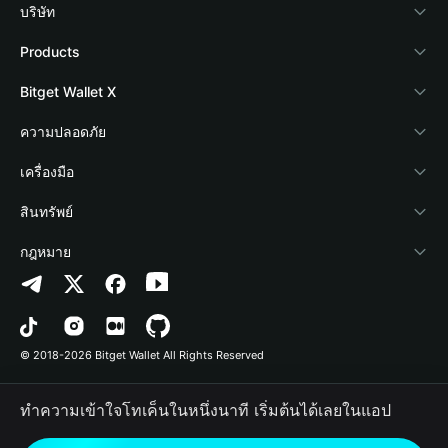
บริษัท
เกี่ยวกับ Bitget Wallet
Products
Blog
Crypto Card
Bitget Wallet X
Academy
Stablecoin Earn
นักพัฒนา
ความปลอดภัย
ข่าวสารด้านคริปโต
Payfi Crypto
เชื่อมต่อ Wallet
Protection Fund
เครื่องมือ
ศูนย์ช่วยเหลือ
Crypto Swap API
Bitget Wallet Pay
เทคโนโลยีความปลอดภัย
ซื้อคริปโต
สินทรัพย์
ติดต่อเรา
Altcoin Season Index
ลิสต์โปรเจกต์
การตรวจจับการอนุญาต
Arbitrum
กฎหมาย
ทรัพยากรข้อมูลของแบรนด์
Prediction Markets
การตรวจจับสัญญา
Avalanche
นโยบายความเป็นส่วนตัว
อาชีพ
DApp
การโอนเป็นชุด
Bitcoin
ข้อตกลงในการใช้บริการ
© 2018-2026 Bitget Wallet All Rights Reserved
การยืนยันช่องทางอย่างเป็นทางการ
Trade
BNB Chain
Risk Disclosure
ทำความเข้าใจโทเค็นในหนึ่งนาที เริ่มต้นได้เลยในแอป
RWA
Polygon