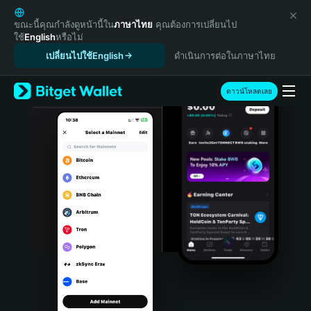
English
日本語
ขณะนี้คุณกำลังดูหน้านี้ใน
ภาษาไทย
คุณต้องการเปลี่ยนไป
ใช้
English
หรือไม่
Tiếng Việt
เปลี่ยนไปใช้English
ดำเนินการต่อในภาษาไทย
Русский
Español (Latinoamérica)
Türkçe
ดาวน์โหลดเลย
Italiano
Français
Deutsch
简体中文
繁體中文
Português (Portugal)
Bahasa Indonesia
ภาษาไทย
हिन्दी
বাংলা
Español
Português (Brasil)
Español (Argentina)