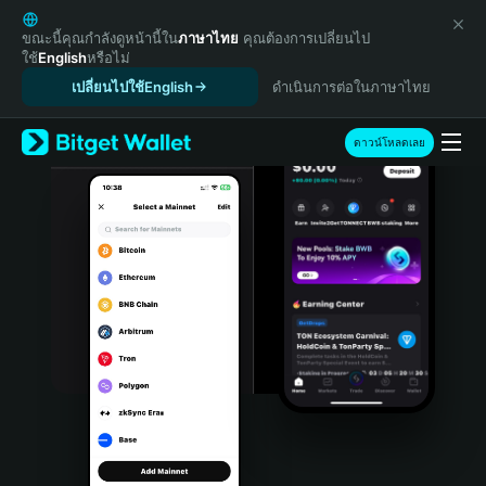
English
日本語
ขณะนี้คุณกำลังดูหน้านี้ใน
ภาษาไทย
คุณต้องการเปลี่ยนไป
ใช้
English
หรือไม่
Tiếng Việt
เปลี่ยนไปใช้English
ดำเนินการต่อในภาษาไทย
Русский
Español (Latinoamérica)
Türkçe
ดาวน์โหลดเลย
Italiano
Français
Deutsch
简体中文
繁體中文
Português (Portugal)
Bahasa Indonesia
ภาษาไทย
हिन्दी
বাংলা
Español
Português (Brasil)
Español (Argentina)