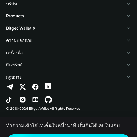
บริษัท
เกี่ยวกับ Bitget Wallet
Products
Blog
Crypto Card
Bitget Wallet X
Academy
Stablecoin Earn
นักพัฒนา
ความปลอดภัย
ข่าวสารด้านคริปโต
Payfi Crypto
เชื่อมต่อ Wallet
Protection Fund
เครื่องมือ
ศูนย์ช่วยเหลือ
Crypto Swap API
Bitget Wallet Pay
เทคโนโลยีความปลอดภัย
ซื้อคริปโต
สินทรัพย์
ติดต่อเรา
Altcoin Season Index
ลิสต์โปรเจกต์
การตรวจจับการอนุญาต
Arbitrum
กฎหมาย
ทรัพยากรข้อมูลของแบรนด์
Prediction Markets
การตรวจจับสัญญา
Avalanche
นโยบายความเป็นส่วนตัว
อาชีพ
DApp
การโอนเป็นชุด
Bitcoin
ข้อตกลงในการใช้บริการ
© 2018-2026 Bitget Wallet All Rights Reserved
การยืนยันช่องทางอย่างเป็นทางการ
Trade
BNB Chain
Risk Disclosure
ทำความเข้าใจโทเค็นในหนึ่งนาที เริ่มต้นได้เลยในแอป
RWA
Polygon