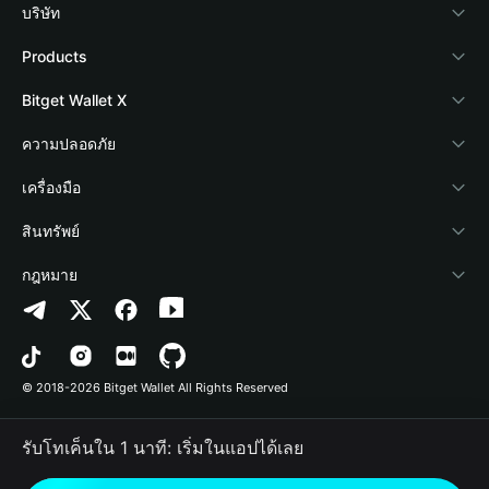
บริษัท
เกี่ยวกับ Bitget Wallet
Products
Blog
Crypto Card
Bitget Wallet X
Academy
Stablecoin Earn
นักพัฒนา
ความปลอดภัย
ข่าวสารด้านคริปโต
Payfi Crypto
เชื่อมต่อ Wallet
Protection Fund
เครื่องมือ
ศูนย์ช่วยเหลือ
Crypto Swap API
Bitget Wallet Pay
เทคโนโลยีความปลอดภัย
ซื้อคริปโต
สินทรัพย์
ติดต่อเรา
Altcoin Season Index
ลิสต์โปรเจกต์
การตรวจจับการอนุญาต
Arbitrum
กฎหมาย
ทรัพยากรข้อมูลของแบรนด์
Prediction Markets
การตรวจจับสัญญา
Avalanche
นโยบายความเป็นส่วนตัว
อาชีพ
DApp
การโอนเป็นชุด
Bitcoin
ข้อตกลงในการใช้บริการ
© 2018-2026 Bitget Wallet All Rights Reserved
การยืนยันช่องทางอย่างเป็นทางการ
Trade
BNB Chain
Risk Disclosure
รับโทเค็นใน 1 นาที: เริ่มในแอปได้เลย
RWA
Polygon