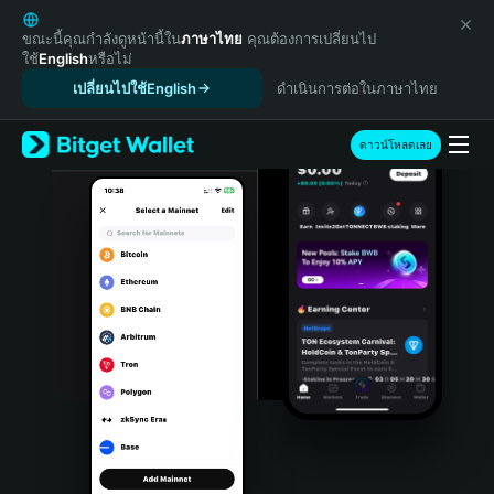
English
日本語
ขณะนี้คุณกำลังดูหน้านี้ใน
ภาษาไทย
คุณต้องการเปลี่ยนไป
ใช้
English
หรือไม่
Tiếng Việt
เปลี่ยนไปใช้English
ดำเนินการต่อในภาษาไทย
Русский
Español (Latinoamérica)
Türkçe
ดาวน์โหลดเลย
Italiano
Français
Deutsch
简体中文
繁體中文
Português (Portugal)
Bahasa Indonesia
ภาษาไทย
हिन्दी
বাংলা
Español
Português (Brasil)
Español (Argentina)