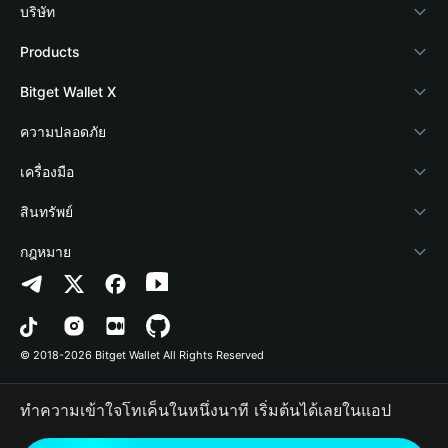
บริษัท
เกี่ยวกับ Bitget Wallet
Products
Blog
Crypto Card
Bitget Wallet X
Academy
Stablecoin Earn
นักพัฒนา
ความปลอดภัย
ข่าวสารด้านคริปโต
Payfi Crypto
เชื่อมต่อ Wallet
Protection Fund
เครื่องมือ
ศูนย์ช่วยเหลือ
Crypto Swap API
Bitget Wallet Pay
เทคโนโลยีความปลอดภัย
ซื้อคริปโต
สินทรัพย์
ติดต่อเรา
Altcoin Season Index
ลิสต์โปรเจกต์
การตรวจจับการอนุญาต
Arbitrum
กฎหมาย
ทรัพยากรข้อมูลของแบรนด์
Prediction Markets
การตรวจจับสัญญา
Avalanche
นโยบายความเป็นส่วนตัว
อาชีพ
DApp
การโอนเป็นชุด
Bitcoin
ข้อตกลงในการใช้บริการ
© 2018-2026 Bitget Wallet All Rights Reserved
การยืนยันช่องทางอย่างเป็นทางการ
Trade
BNB Chain
Risk Disclosure
ทำความเข้าใจโทเค็นในหนึ่งนาที เริ่มต้นได้เลยในแอป
RWA
Polygon