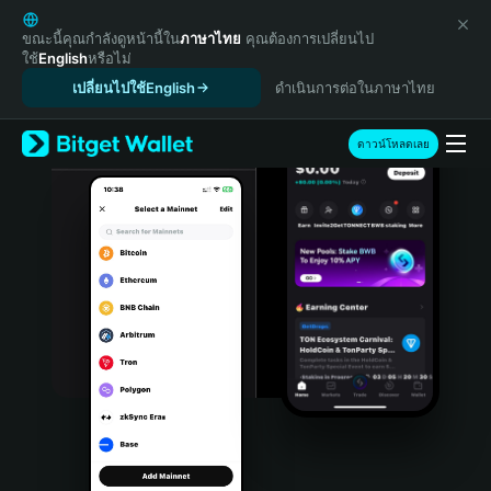
English
日本語
ขณะนี้คุณกำลังดูหน้านี้ใน
ภาษาไทย
คุณต้องการเปลี่ยนไป
ใช้
English
หรือไม่
Tiếng Việt
เปลี่ยนไปใช้English
ดำเนินการต่อในภาษาไทย
Русский
Español (Latinoamérica)
Türkçe
ดาวน์โหลดเลย
Italiano
Français
Deutsch
简体中文
繁體中文
Português (Portugal)
Bahasa Indonesia
ภาษาไทย
हिन्दी
বাংলা
Español
Português (Brasil)
Español (Argentina)