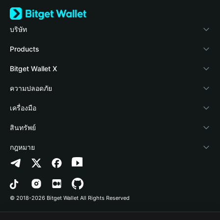
บริษัท
เกี่ยวกับ Bitget Wallet
Products
Blog
Crypto Card
Bitget Wallet X
Academy
Stablecoin Earn
นักพัฒนา
ความปลอดภัย
ข่าวสารด้านคริปโต
Payfi Crypto
เชื่อมต่อ Wallet
Protection Fund
เครื่องมือ
ศูนย์ช่วยเหลือ
Crypto Swap API
Bitget Wallet Pay
เทคโนโลยีความปลอดภัย
ซื้อคริปโต
สินทรัพย์
ติดต่อเรา
Altcoin Season Index
ลิสต์โปรเจกต์
การตรวจจับการอนุญาต
Arbitrum
กฎหมาย
ทรัพยากรข้อมูลของแบรนด์
Prediction Markets
การตรวจจับสัญญา
Avalanche
นโยบายความเป็นส่วนตัว
อาชีพ
DApp
การโอนเป็นชุด
Bitcoin
ข้อตกลงในการใช้บริการ
© 2018-2026 Bitget Wallet All Rights Reserved
การยืนยันช่องทางอย่างเป็นทางการ
Trade
BNB Chain
Risk Disclosure