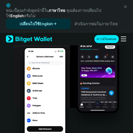
English
日本語
ขณะนี้คุณกำลังดูหน้านี้ใน
ภาษาไทย
คุณต้องการเปลี่ยนไป
ใช้
English
หรือไม่
Tiếng Việt
เปลี่ยนไปใช้English
ดำเนินการต่อในภาษาไทย
Русский
Español (Latinoamérica)
Türkçe
ดาวน์โหลดเลย
Italiano
Français
Deutsch
简体中文
繁體中文
Português (Portugal)
Bahasa Indonesia
ภาษาไทย
हिन्दी
বাংলা
Español
Português (Brasil)
Español (Argentina)