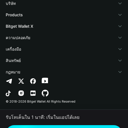
บริษัท
เกี่ยวกับ Bitget Wallet
Products
Blog
Crypto Card
Bitget Wallet X
Academy
Stablecoin Earn
นักพัฒนา
ความปลอดภัย
ข่าวสารด้านคริปโต
Payfi Crypto
เชื่อมต่อ Wallet
Protection Fund
เครื่องมือ
ศูนย์ช่วยเหลือ
Crypto Swap API
Bitget Wallet Pay
เทคโนโลยีความปลอดภัย
ซื้อคริปโต
สินทรัพย์
ติดต่อเรา
Altcoin Season Index
ลิสต์โปรเจกต์
การตรวจจับการอนุญาต
Arbitrum
กฎหมาย
ทรัพยากรข้อมูลของแบรนด์
Prediction Markets
การตรวจจับสัญญา
Avalanche
นโยบายความเป็นส่วนตัว
อาชีพ
DApp
การโอนเป็นชุด
Bitcoin
ข้อตกลงในการใช้บริการ
© 2018-2026 Bitget Wallet All Rights Reserved
การยืนยันช่องทางอย่างเป็นทางการ
Trade
BNB Chain
Risk Disclosure
รับโทเค็นใน 1 นาที: เริ่มในแอปได้เลย
RWA
Polygon