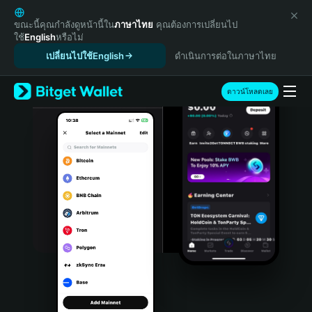
English
日本語
ขณะนี้คุณกำลังดูหน้านี้ใน
ภาษาไทย
คุณต้องการเปลี่ยนไป
ใช้
English
หรือไม่
Tiếng Việt
เปลี่ยนไปใช้English
ดำเนินการต่อในภาษาไทย
Русский
Español (Latinoamérica)
Türkçe
ดาวน์โหลดเลย
Italiano
Français
Deutsch
简体中文
繁體中文
Português (Portugal)
Bahasa Indonesia
ภาษาไทย
हिन्दी
বাংলা
Español
Português (Brasil)
Español (Argentina)