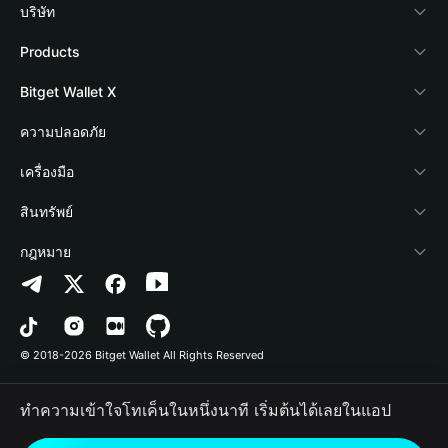
บริษัท
เกี่ยวกับ Bitget Wallet
Products
Blog
Crypto Card
Bitget Wallet X
Academy
Stablecoin Earn
นักพัฒนา
ความปลอดภัย
ข่าวสารด้านคริปโต
Payfi Crypto
เชื่อมต่อ Wallet
Protection Fund
เครื่องมือ
ศูนย์ช่วยเหลือ
Crypto Swap API
Bitget Wallet Pay
เทคโนโลยีความปลอดภัย
ซื้อคริปโต
สินทรัพย์
ติดต่อเรา
Altcoin Season Index
ลิสต์โปรเจกต์
การตรวจจับการอนุญาต
Arbitrum
กฎหมาย
ทรัพยากรข้อมูลของแบรนด์
Prediction Markets
การตรวจจับสัญญา
Avalanche
นโยบายความเป็นส่วนตัว
อาชีพ
DApp
การโอนเป็นชุด
Bitcoin
ข้อตกลงในการใช้บริการ
© 2018-2026 Bitget Wallet All Rights Reserved
การยืนยันช่องทางอย่างเป็นทางการ
Trade
BNB Chain
Risk Disclosure
ทำความเข้าใจโทเค็นในหนึ่งนาที เริ่มต้นได้เลยในแอป
RWA
Polygon