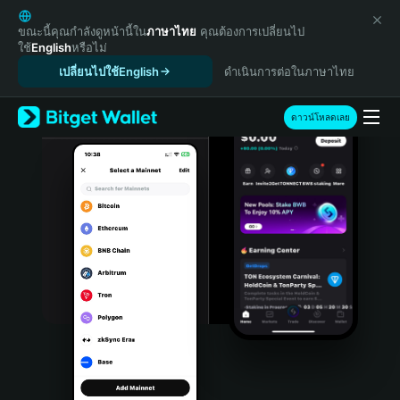
English
日本語
ขณะนี้คุณกำลังดูหน้านี้ใน
ภาษาไทย
คุณต้องการเปลี่ยนไป
ใช้
English
หรือไม่
Tiếng Việt
เปลี่ยนไปใช้English
ดำเนินการต่อในภาษาไทย
Русский
Español (Latinoamérica)
Türkçe
ดาวน์โหลดเลย
Italiano
Français
Deutsch
简体中文
繁體中文
Português (Portugal)
Bahasa Indonesia
ภาษาไทย
हिन्दी
বাংলা
Español
Português (Brasil)
Español (Argentina)