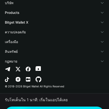
บริษัท
เกี่ยวกับ Bitget Wallet
Products
Blog
Crypto Card
Bitget Wallet X
Academy
Stablecoin Earn
นักพัฒนา
ความปลอดภัย
ข่าวสารด้านคริปโต
Payfi Crypto
เชื่อมต่อ Wallet
Protection Fund
เครื่องมือ
ศูนย์ช่วยเหลือ
Crypto Swap API
Bitget Wallet Pay
เทคโนโลยีความปลอดภัย
ซื้อคริปโต
สินทรัพย์
ติดต่อเรา
Altcoin Season Index
ลิสต์โปรเจกต์
การตรวจจับการอนุญาต
Arbitrum
กฎหมาย
ทรัพยากรข้อมูลของแบรนด์
Prediction Markets
การตรวจจับสัญญา
Avalanche
นโยบายความเป็นส่วนตัว
อาชีพ
DApp
การโอนเป็นชุด
Bitcoin
ข้อตกลงในการใช้บริการ
© 2018-2026 Bitget Wallet All Rights Reserved
การยืนยันช่องทางอย่างเป็นทางการ
Trade
BNB Chain
Risk Disclosure
รับโทเค็นใน 1 นาที: เริ่มในแอปได้เลย
RWA
Polygon