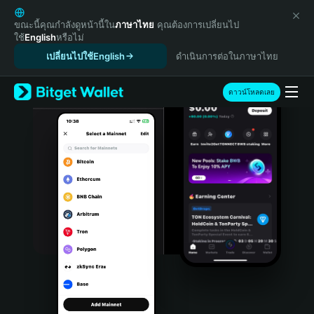
English
日本語
ขณะนี้คุณกำลังดูหน้านี้ใน
ภาษาไทย
คุณต้องการเปลี่ยนไป
ใช้
English
หรือไม่
Tiếng Việt
เปลี่ยนไปใช้English
ดำเนินการต่อในภาษาไทย
Русский
Español (Latinoamérica)
Türkçe
ดาวน์โหลดเลย
Italiano
Français
Deutsch
简体中文
繁體中文
Português (Portugal)
Bahasa Indonesia
ภาษาไทย
हिन्दी
বাংলা
Español
Português (Brasil)
Español (Argentina)