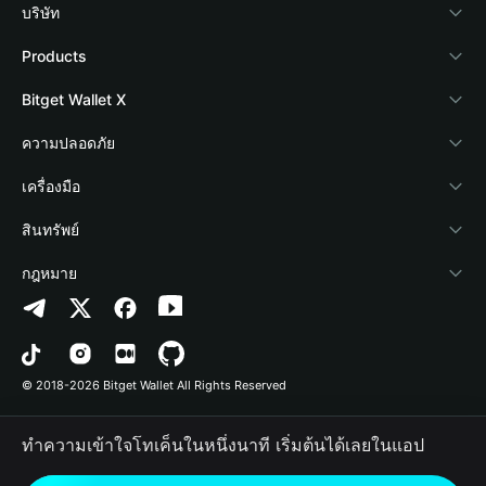
บริษัท
เกี่ยวกับ Bitget Wallet
Products
Blog
Crypto Card
Bitget Wallet X
Academy
Stablecoin Earn
นักพัฒนา
ความปลอดภัย
ข่าวสารด้านคริปโต
Payfi Crypto
เชื่อมต่อ Wallet
Protection Fund
เครื่องมือ
ศูนย์ช่วยเหลือ
Crypto Swap API
Bitget Wallet Pay
เทคโนโลยีความปลอดภัย
ซื้อคริปโต
สินทรัพย์
ติดต่อเรา
Altcoin Season Index
ลิสต์โปรเจกต์
การตรวจจับการอนุญาต
Arbitrum
กฎหมาย
ทรัพยากรข้อมูลของแบรนด์
Prediction Markets
การตรวจจับสัญญา
Avalanche
นโยบายความเป็นส่วนตัว
อาชีพ
DApp
การโอนเป็นชุด
Bitcoin
ข้อตกลงในการใช้บริการ
© 2018-2026 Bitget Wallet All Rights Reserved
การยืนยันช่องทางอย่างเป็นทางการ
Trade
BNB Chain
Risk Disclosure
ทำความเข้าใจโทเค็นในหนึ่งนาที เริ่มต้นได้เลยในแอป
RWA
Polygon