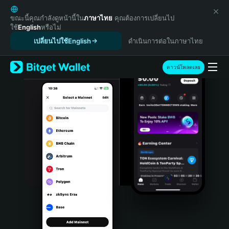
English
日本語
ขณะนี้คุณกำลังดูหน้านี้ใน
ภาษาไทย
คุณต้องการเปลี่ยนไป
ใช้
English
หรือไม่
Tiếng Việt
เปลี่ยนไปใช้English
ดำเนินการต่อในภาษาไทย
Русский
Español (Latinoamérica)
Türkçe
ดาวน์โหลดเลย
Italiano
Français
Deutsch
简体中文
繁體中文
Português (Portugal)
Bahasa Indonesia
ภาษาไทย
हिन्दी
বাংলা
Español
Português (Brasil)
Español (Argentina)