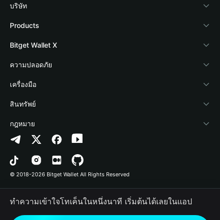
บริษัท
เกี่ยวกับ Bitget Wallet
Products
Blog
Crypto Card
Bitget Wallet X
Academy
Stablecoin Earn
นักพัฒนา
ความปลอดภัย
ข่าวสารด้านคริปโต
Payfi Crypto
เชื่อมต่อ Wallet
Protection Fund
เครื่องมือ
ศูนย์ช่วยเหลือ
Crypto Swap API
Bitget Wallet Pay
เทคโนโลยีความปลอดภัย
ซื้อคริปโต
สินทรัพย์
ติดต่อเรา
Altcoin Season Index
ลิสต์โปรเจกต์
การตรวจจับการอนุญาต
Arbitrum
กฎหมาย
ทรัพยากรข้อมูลของแบรนด์
Prediction Markets
การตรวจจับสัญญา
Avalanche
นโยบายความเป็นส่วนตัว
อาชีพ
DApp
การโอนเป็นชุด
Bitcoin
ข้อตกลงในการใช้บริการ
© 2018-2026 Bitget Wallet All Rights Reserved
การยืนยันช่องทางอย่างเป็นทางการ
Trade
BNB Chain
Risk Disclosure
ทำความเข้าใจโทเค็นในหนึ่งนาที เริ่มต้นได้เลยในแอป
RWA
Polygon