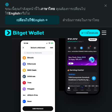
English
日本語
ขณะนี้คุณกำลังดูหน้านี้ใน
ภาษาไทย
คุณต้องการเปลี่ยนไป
ใช้
English
หรือไม่
Tiếng Việt
เปลี่ยนไปใช้English
ดำเนินการต่อในภาษาไทย
Русский
Español (Latinoamérica)
Türkçe
ดาวน์โหลดเลย
Italiano
Français
Deutsch
简体中文
繁體中文
Português (Portugal)
Bahasa Indonesia
ภาษาไทย
हिन्दी
বাংলা
Español
Português (Brasil)
Español (Argentina)