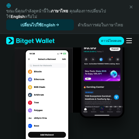
English
日本語
ขณะนี้คุณกำลังดูหน้านี้ใน
ภาษาไทย
คุณต้องการเปลี่ยนไป
ใช้
English
หรือไม่
Tiếng Việt
เปลี่ยนไปใช้English
ดำเนินการต่อในภาษาไทย
Русский
Español (Latinoamérica)
Türkçe
ดาวน์โหลดเลย
Italiano
Français
Deutsch
简体中文
繁體中文
Português (Portugal)
Bahasa Indonesia
ภาษาไทย
हिन्दी
বাংলা
Español
Português (Brasil)
Español (Argentina)