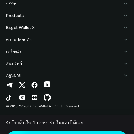
บริษัท
เกี่ยวกับ Bitget Wallet
Products
Blog
Crypto Card
Bitget Wallet X
Academy
Stablecoin Earn
นักพัฒนา
ความปลอดภัย
ข่าวสารด้านคริปโต
Payfi Crypto
เชื่อมต่อ Wallet
Protection Fund
เครื่องมือ
ศูนย์ช่วยเหลือ
Crypto Swap API
Bitget Wallet Pay
เทคโนโลยีความปลอดภัย
ซื้อคริปโต
สินทรัพย์
ติดต่อเรา
Altcoin Season Index
ลิสต์โปรเจกต์
การตรวจจับการอนุญาต
Arbitrum
กฎหมาย
ทรัพยากรข้อมูลของแบรนด์
Prediction Markets
การตรวจจับสัญญา
Avalanche
นโยบายความเป็นส่วนตัว
อาชีพ
DApp
การโอนเป็นชุด
Bitcoin
ข้อตกลงในการใช้บริการ
© 2018-2026 Bitget Wallet All Rights Reserved
การยืนยันช่องทางอย่างเป็นทางการ
Trade
BNB Chain
Risk Disclosure
รับโทเค็นใน 1 นาที: เริ่มในแอปได้เลย
RWA
Polygon