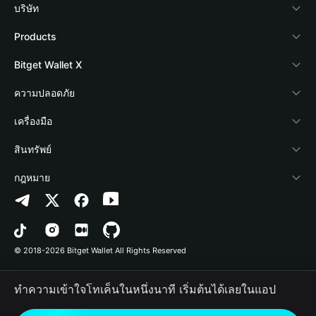
บริษัท
เกี่ยวกับ Bitget Wallet
Products
Blog
Crypto Card
Bitget Wallet X
Academy
Stablecoin Earn
นักพัฒนา
ความปลอดภัย
ข่าวสารด้านคริปโต
Payfi Crypto
เชื่อมต่อ Wallet
Protection Fund
เครื่องมือ
ศูนย์ช่วยเหลือ
Crypto Swap API
Bitget Wallet Pay
เทคโนโลยีความปลอดภัย
ซื้อคริปโต
สินทรัพย์
ติดต่อเรา
Altcoin Season Index
ลิสต์โปรเจกต์
การตรวจจับการอนุญาต
Arbitrum
กฎหมาย
ทรัพยากรข้อมูลของแบรนด์
Prediction Markets
การตรวจจับสัญญา
Avalanche
นโยบายความเป็นส่วนตัว
อาชีพ
DApp
การโอนเป็นชุด
Bitcoin
ข้อตกลงในการใช้บริการ
© 2018-2026 Bitget Wallet All Rights Reserved
การยืนยันช่องทางอย่างเป็นทางการ
Trade
BNB Chain
Risk Disclosure
ทำความเข้าใจโทเค็นในหนึ่งนาที เริ่มต้นได้เลยในแอป
RWA
Polygon