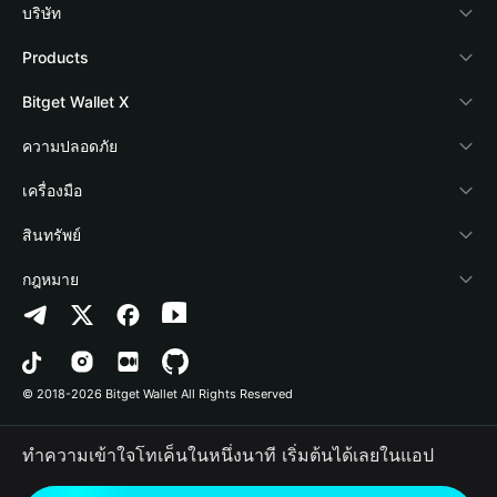
บริษัท
เกี่ยวกับ Bitget Wallet
Products
Blog
Crypto Card
Bitget Wallet X
Academy
Stablecoin Earn
นักพัฒนา
ความปลอดภัย
ข่าวสารด้านคริปโต
Payfi Crypto
เชื่อมต่อ Wallet
Protection Fund
เครื่องมือ
ศูนย์ช่วยเหลือ
Crypto Swap API
Bitget Wallet Pay
เทคโนโลยีความปลอดภัย
ซื้อคริปโต
สินทรัพย์
ติดต่อเรา
Altcoin Season Index
ลิสต์โปรเจกต์
การตรวจจับการอนุญาต
Arbitrum
กฎหมาย
ทรัพยากรข้อมูลของแบรนด์
Prediction Markets
การตรวจจับสัญญา
Avalanche
นโยบายความเป็นส่วนตัว
อาชีพ
DApp
การโอนเป็นชุด
Bitcoin
ข้อตกลงในการใช้บริการ
© 2018-2026 Bitget Wallet All Rights Reserved
การยืนยันช่องทางอย่างเป็นทางการ
Trade
BNB Chain
Risk Disclosure
ทำความเข้าใจโทเค็นในหนึ่งนาที เริ่มต้นได้เลยในแอป
RWA
Polygon