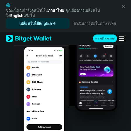
English
日本語
ขณะนี้คุณกำลังดูหน้านี้ใน
ภาษาไทย
คุณต้องการเปลี่ยนไป
ใช้
English
หรือไม่
Tiếng Việt
เปลี่ยนไปใช้English
ดำเนินการต่อในภาษาไทย
Русский
Español (Latinoamérica)
Türkçe
ดาวน์โหลดเลย
Italiano
Français
Deutsch
简体中文
繁體中文
Português (Portugal)
Bahasa Indonesia
ภาษาไทย
हिन्दी
বাংলা
Español
Português (Brasil)
Español (Argentina)