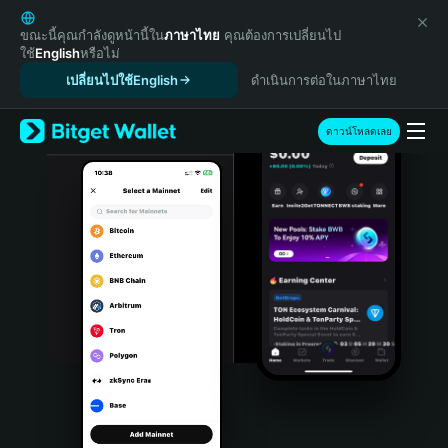
English
日本語
ขณะนี้คุณกำลังดูหน้านี้ใน
ภาษาไทย
คุณต้องการเปลี่ยนไป
ใช้
English
หรือไม่
Tiếng Việt
เปลี่ยนไปใช้English
ดำเนินการต่อในภาษาไทย
Русский
Español (Latinoamérica)
Türkçe
ดาวน์โหลดเลย
Italiano
Français
Deutsch
简体中文
繁體中文
Português (Portugal)
Bahasa Indonesia
ภาษาไทย
हिन्दी
বাংলা
Español
Português (Brasil)
Español (Argentina)