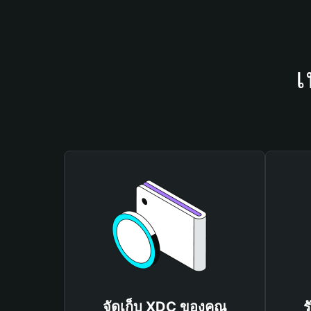
เ
จัดเก็บ XDC ของคุณ
ร