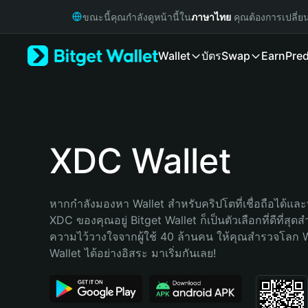
English
ขณะนี้คุณกำลังดูหน้านี้ใน
ภาษาไทย
คุณต้องการเปลี่ย
日本語
Tiếng Việt
Wallet
บัตร
Swap
Earn
Pred
Русский
Español (Latinoamérica)
Türkçe
Italiano
Français
Deutsch
XDC Wallet
简体中文
繁體中文
Português (Portugal)
หากกำลังมองหา Wallet สำหรับคริปโตที่เชื่อถือได้และป
Bahasa Indonesia
XDC ของคุณอยู่ Bitget Wallet ก็เป็นตัวเลือกที่ดีที่สุดส
ภาษาไทย
ความไว้วางใจจากผู้ใช้ 40 ล้านคน ให้คุณสำรวจโลก 
हिन्दी
Wallet ได้อย่างอิสระ มาเริ่มกันเลย!
বাংলা
Español
Português (Brasil)
Español (Argentina)