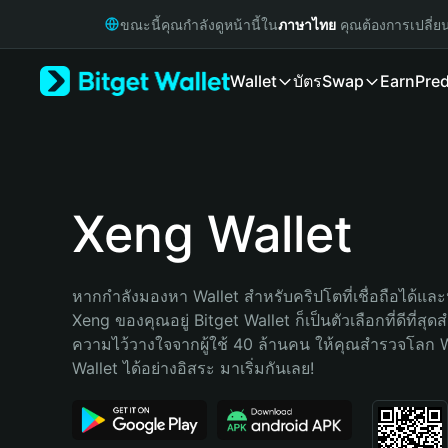
English
ขณะนี้คุณกำลังดูหน้านี้ใน
ภาษาไทย
คุณต้องการเปลี่ย
日本語
Tiếng Việt
Wallet
บัตร
Swap
Earn
Pred
Русский
Español (Latinoamérica)
Türkçe
Italiano
Français
Deutsch
Xeng Wallet
简体中文
繁體中文
Português (Portugal)
หากกำลังมองหา Wallet สำหรับคริปโตที่เชื่อถือได้และป
Bahasa Indonesia
Xeng ของคุณอยู่ Bitget Wallet ก็เป็นตัวเลือกที่ดีที่สุด
ภาษาไทย
ความไว้วางใจจากผู้ใช้ 40 ล้านคน ให้คุณสำรวจโลก 
हिन्दी
Wallet ได้อย่างอิสระ มาเริ่มกันเลย!
বাংলা
Español
Português (Brasil)
Español (Argentina)