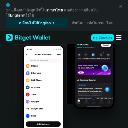
English
日本語
ขณะนี้คุณกำลังดูหน้านี้ใน
ภาษาไทย
คุณต้องการเปลี่ยนไป
ใช้
English
หรือไม่
Tiếng Việt
เปลี่ยนไปใช้English
ดำเนินการต่อในภาษาไทย
Русский
Español (Latinoamérica)
Türkçe
ดาวน์โหลดเลย
Italiano
Français
Deutsch
简体中文
繁體中文
Português (Portugal)
Bahasa Indonesia
ภาษาไทย
हिन्दी
বাংলা
Español
Português (Brasil)
Español (Argentina)