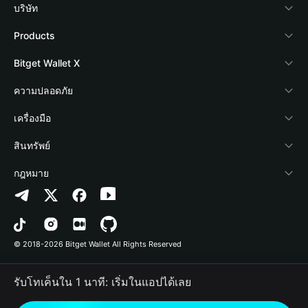
บริษัท
เกี่ยวกับ Bitget Wallet
Products
Blog
Crypto Card
Bitget Wallet X
Academy
Stablecoin Earn
นักพัฒนา
ความปลอดภัย
ข่าวสารด้านคริปโต
Payfi Crypto
เชื่อมต่อ Wallet
Protection Fund
เครื่องมือ
ศูนย์ช่วยเหลือ
Crypto Swap API
Bitget Wallet Pay
เทคโนโลยีความปลอดภัย
ซื้อคริปโต
สินทรัพย์
ติดต่อเรา
Altcoin Season Index
ลิสต์โปรเจกต์
การตรวจจับการอนุญาต
Arbitrum
กฎหมาย
ทรัพยากรข้อมูลของแบรนด์
Prediction Markets
การตรวจจับสัญญา
Avalanche
นโยบายความเป็นส่วนตัว
อาชีพ
DApp
การโอนเป็นชุด
Bitcoin
ข้อตกลงในการใช้บริการ
© 2018-2026 Bitget Wallet All Rights Reserved
การยืนยันช่องทางอย่างเป็นทางการ
Trade
BNB Chain
Risk Disclosure
รับโทเค็นใน 1 นาที: เริ่มในแอปได้เลย
RWA
Polygon