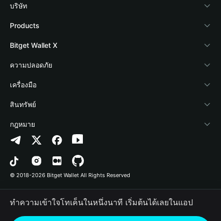
บริษัท
เกี่ยวกับ Bitget Wallet
Products
Blog
Crypto Card
Bitget Wallet X
Academy
Stablecoin Earn
นักพัฒนา
ความปลอดภัย
ข่าวสารด้านคริปโต
Payfi Crypto
เชื่อมต่อ Wallet
Protection Fund
เครื่องมือ
ศูนย์ช่วยเหลือ
Crypto Swap API
Bitget Wallet Pay
เทคโนโลยีความปลอดภัย
ซื้อคริปโต
สินทรัพย์
ติดต่อเรา
Altcoin Season Index
ลิสต์โปรเจกต์
การตรวจจับการอนุญาต
Arbitrum
กฎหมาย
ทรัพยากรข้อมูลของแบรนด์
Prediction Markets
การตรวจจับสัญญา
Avalanche
นโยบายความเป็นส่วนตัว
อาชีพ
DApp
การโอนเป็นชุด
Bitcoin
ข้อตกลงในการใช้บริการ
© 2018-2026 Bitget Wallet All Rights Reserved
การยืนยันช่องทางอย่างเป็นทางการ
Trade
BNB Chain
Risk Disclosure
ทำความเข้าใจโทเค็นในหนึ่งนาที เริ่มต้นได้เลยในแอป
RWA
Polygon