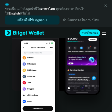
English
日本語
ขณะนี้คุณกำลังดูหน้านี้ใน
ภาษาไทย
คุณต้องการเปลี่ยนไป
ใช้
English
หรือไม่
Tiếng Việt
เปลี่ยนไปใช้English
ดำเนินการต่อในภาษาไทย
Русский
Español (Latinoamérica)
Türkçe
ดาวน์โหลดเลย
Italiano
Français
Deutsch
简体中文
繁體中文
Português (Portugal)
Bahasa Indonesia
ภาษาไทย
हिन्दी
বাংলা
Español
Português (Brasil)
Español (Argentina)