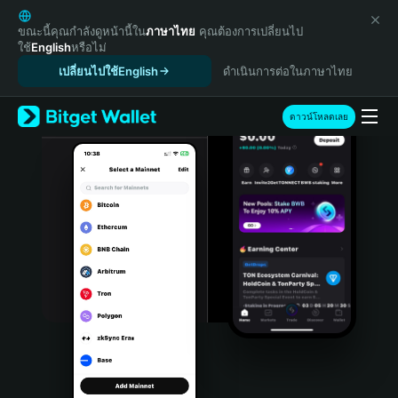
English
日本語
ขณะนี้คุณกำลังดูหน้านี้ใน
ภาษาไทย
คุณต้องการเปลี่ยนไป
ใช้
English
หรือไม่
Tiếng Việt
เปลี่ยนไปใช้English
ดำเนินการต่อในภาษาไทย
Русский
Español (Latinoamérica)
Türkçe
ดาวน์โหลดเลย
Italiano
Français
Deutsch
简体中文
繁體中文
Português (Portugal)
Bahasa Indonesia
ภาษาไทย
हिन्दी
বাংলা
Español
Português (Brasil)
Español (Argentina)