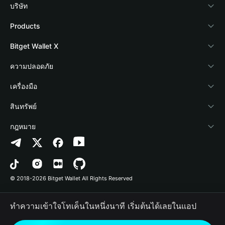
บริษัท
เกี่ยวกับ Bitget Wallet
Products
Blog
Crypto Card
Bitget Wallet X
Academy
Stablecoin Earn
นักพัฒนา
ความปลอดภัย
ข่าวสารด้านคริปโต
Payfi Crypto
เชื่อมต่อ Wallet
Protection Fund
เครื่องมือ
ศูนย์ช่วยเหลือ
Crypto Swap API
Bitget Wallet Pay
เทคโนโลยีความปลอดภัย
ซื้อคริปโต
สินทรัพย์
ติดต่อเรา
Altcoin Season Index
ลิสต์โปรเจกต์
การตรวจจับการอนุญาต
Arbitrum
กฎหมาย
ทรัพยากรข้อมูลของแบรนด์
Prediction Markets
การตรวจจับสัญญา
Avalanche
นโยบายความเป็นส่วนตัว
อาชีพ
DApp
การโอนเป็นชุด
Bitcoin
ข้อตกลงในการใช้บริการ
© 2018-2026 Bitget Wallet All Rights Reserved
การยืนยันช่องทางอย่างเป็นทางการ
Trade
BNB Chain
Risk Disclosure
ทำความเข้าใจโทเค็นในหนึ่งนาที เริ่มต้นได้เลยในแอป
RWA
Polygon