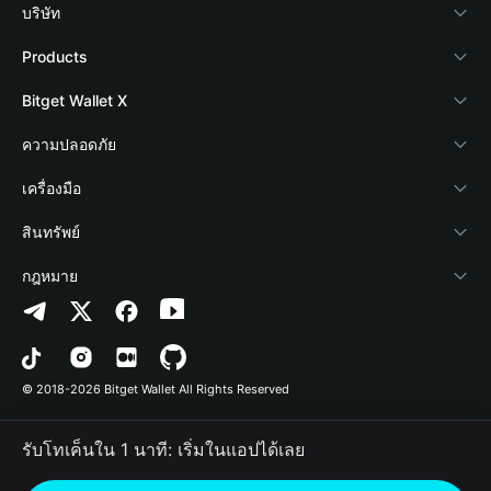
บริษัท
เกี่ยวกับ Bitget Wallet
Products
Blog
Crypto Card
Bitget Wallet X
Academy
Stablecoin Earn
นักพัฒนา
ความปลอดภัย
ข่าวสารด้านคริปโต
Payfi Crypto
เชื่อมต่อ Wallet
Protection Fund
เครื่องมือ
ศูนย์ช่วยเหลือ
Crypto Swap API
Bitget Wallet Pay
เทคโนโลยีความปลอดภัย
ซื้อคริปโต
สินทรัพย์
ติดต่อเรา
Altcoin Season Index
ลิสต์โปรเจกต์
การตรวจจับการอนุญาต
Arbitrum
กฎหมาย
ทรัพยากรข้อมูลของแบรนด์
Prediction Markets
การตรวจจับสัญญา
Avalanche
นโยบายความเป็นส่วนตัว
อาชีพ
DApp
การโอนเป็นชุด
Bitcoin
ข้อตกลงในการใช้บริการ
© 2018-2026 Bitget Wallet All Rights Reserved
การยืนยันช่องทางอย่างเป็นทางการ
Trade
BNB Chain
Risk Disclosure
รับโทเค็นใน 1 นาที: เริ่มในแอปได้เลย
RWA
Polygon