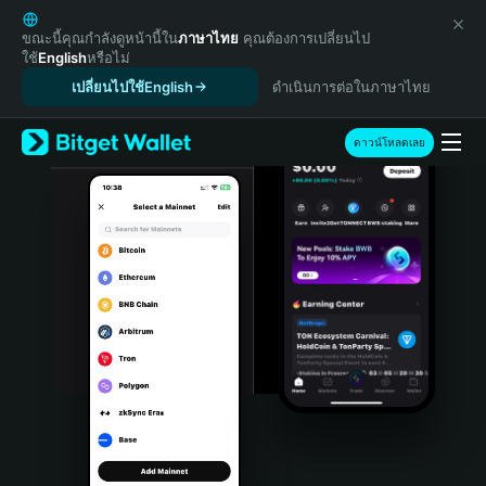
English
日本語
ขณะนี้คุณกำลังดูหน้านี้ใน
ภาษาไทย
คุณต้องการเปลี่ยนไป
ใช้
English
หรือไม่
Tiếng Việt
เปลี่ยนไปใช้English
ดำเนินการต่อในภาษาไทย
Русский
Español (Latinoamérica)
Türkçe
ดาวน์โหลดเลย
Italiano
Français
Deutsch
简体中文
繁體中文
Português (Portugal)
Bahasa Indonesia
ภาษาไทย
हिन्दी
বাংলা
Español
Português (Brasil)
Español (Argentina)