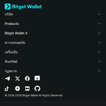
บริษัท
เกี่ยวกับ Bitget Wallet
Products
Blog
Crypto Card
Bitget Wallet X
Academy
Stablecoin Earn
นักพัฒนา
ความปลอดภัย
ข่าวสารด้านคริปโต
Payfi Crypto
เชื่อมต่อ Wallet
Protection Fund
เครื่องมือ
ศูนย์ช่วยเหลือ
Crypto Swap API
Bitget Wallet Pay
เทคโนโลยีความปลอดภัย
ซื้อคริปโต
สินทรัพย์
ติดต่อเรา
Altcoin Season Index
ลิสต์โปรเจกต์
การตรวจจับการอนุญาต
Arbitrum
กฎหมาย
ทรัพยากรข้อมูลของแบรนด์
Prediction Markets
การตรวจจับสัญญา
Avalanche
นโยบายความเป็นส่วนตัว
อาชีพ
DApp
การโอนเป็นชุด
Bitcoin
ข้อตกลงในการใช้บริการ
© 2018-2026 Bitget Wallet All Rights Reserved
การยืนยันช่องทางอย่างเป็นทางการ
Trade
BNB Chain
Risk Disclosure