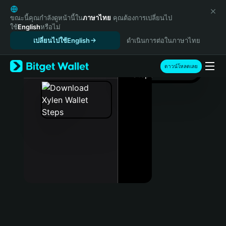
English
日本語
ขณะนี้คุณกำลังดูหน้านี้ใน
ภาษาไทย
คุณต้องการเปลี่ยนไป
ใช้
English
หรือไม่
Tiếng Việt
เปลี่ยนไปใช้English
ดำเนินการต่อในภาษาไทย
Русский
Español (Latinoamérica)
Türkçe
ดาวน์โหลดเลย
Italiano
Français
Deutsch
简体中文
繁體中文
Português (Portugal)
Bahasa Indonesia
ภาษาไทย
हिन्दी
বাংলা
Español
Português (Brasil)
Español (Argentina)