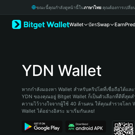
English
ขณะนี้คุณกำลังดูหน้านี้ใน
ภาษาไทย
คุณต้องการเปลี่ย
日本語
Tiếng Việt
Wallet
บัตร
Swap
Earn
Pred
Русский
Español (Latinoamérica)
Türkçe
Italiano
Français
Deutsch
YDN Wallet
简体中文
繁體中文
Português (Portugal)
หากกำลังมองหา Wallet สำหรับคริปโตที่เชื่อถือได้และป
Bahasa Indonesia
YDN ของคุณอยู่ Bitget Wallet ก็เป็นตัวเลือกที่ดีที่สุด
ภาษาไทย
ความไว้วางใจจากผู้ใช้ 40 ล้านคน ให้คุณสำรวจโลก 
हिन्दी
Wallet ได้อย่างอิสระ มาเริ่มกันเลย!
বাংলা
Español
Português (Brasil)
Español (Argentina)