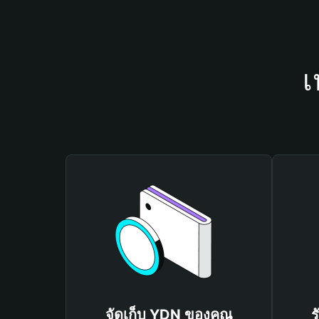
เ
จัดเก็บ YDN ของคุณ
ร