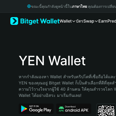
English
ขณะนี้คุณกำลังดูหน้านี้ใน
ภาษาไทย
คุณต้องการเปลี่ย
日本語
Tiếng Việt
Wallet
บัตร
Swap
Earn
Pred
Русский
Español (Latinoamérica)
Türkçe
Italiano
Français
Deutsch
YEN Wallet
简体中文
繁體中文
Português (Portugal)
หากกำลังมองหา Wallet สำหรับคริปโตที่เชื่อถือได้และป
Bahasa Indonesia
YEN ของคุณอยู่ Bitget Wallet ก็เป็นตัวเลือกที่ดีที่สุดส
ภาษาไทย
ความไว้วางใจจากผู้ใช้ 40 ล้านคน ให้คุณสำรวจโลก 
हिन्दी
Wallet ได้อย่างอิสระ มาเริ่มกันเลย!
বাংলা
Español
Português (Brasil)
Español (Argentina)