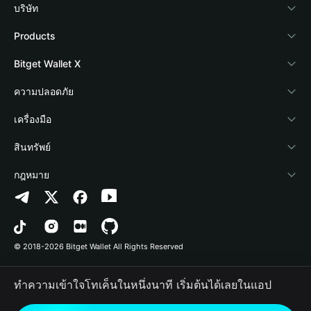
บริษัท
เกี่ยวกับ Bitget Wallet
Products
Blog
Crypto Card
Bitget Wallet X
Academy
Stablecoin Earn
นักพัฒนา
ความปลอดภัย
ข่าวสารด้านคริปโต
Payfi Crypto
เชื่อมต่อ Wallet
Protection Fund
เครื่องมือ
ศูนย์ช่วยเหลือ
Crypto Swap API
Bitget Wallet Pay
เทคโนโลยีความปลอดภัย
ซื้อคริปโต
สินทรัพย์
ติดต่อเรา
Altcoin Season Index
ลิสต์โปรเจกต์
การตรวจจับการอนุญาต
Arbitrum
กฎหมาย
ทรัพยากรข้อมูลของแบรนด์
Prediction Markets
การตรวจจับสัญญา
Avalanche
นโยบายความเป็นส่วนตัว
อาชีพ
DApp
การโอนเป็นชุด
Bitcoin
ข้อตกลงในการใช้บริการ
© 2018-2026 Bitget Wallet All Rights Reserved
การยืนยันช่องทางอย่างเป็นทางการ
Trade
BNB Chain
Risk Disclosure
ทำความเข้าใจโทเค็นในหนึ่งนาที เริ่มต้นได้เลยในแอป
RWA
Polygon