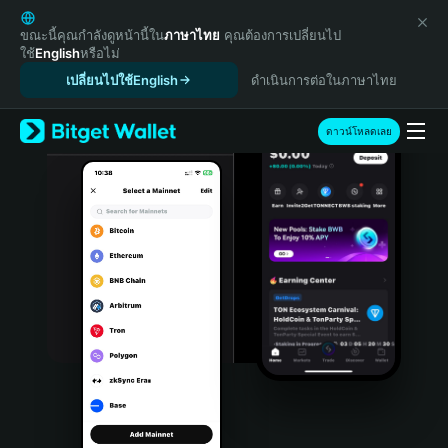
English
日本語
ขณะนี้คุณกำลังดูหน้านี้ใน
ภาษาไทย
คุณต้องการเปลี่ยนไป
ใช้
English
หรือไม่
Tiếng Việt
เปลี่ยนไปใช้English
ดำเนินการต่อในภาษาไทย
Русский
Español (Latinoamérica)
Türkçe
ดาวน์โหลดเลย
Italiano
Français
Deutsch
简体中文
繁體中文
Português (Portugal)
Bahasa Indonesia
ภาษาไทย
हिन्दी
বাংলা
Español
Português (Brasil)
Español (Argentina)