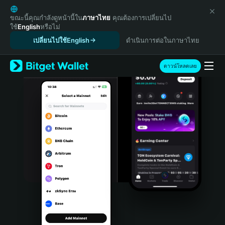
English
日本語
ขณะนี้คุณกำลังดูหน้านี้ใน
ภาษาไทย
คุณต้องการเปลี่ยนไป
ใช้
English
หรือไม่
Tiếng Việt
เปลี่ยนไปใช้English
ดำเนินการต่อในภาษาไทย
Русский
Español (Latinoamérica)
Türkçe
ดาวน์โหลดเลย
Italiano
Français
Deutsch
简体中文
繁體中文
Português (Portugal)
Bahasa Indonesia
ภาษาไทย
हिन्दी
বাংলা
Español
Português (Brasil)
Español (Argentina)