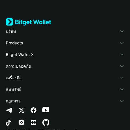
บริษัท
เกี่ยวกับ Bitget Wallet
Products
Blog
Crypto Card
Bitget Wallet X
Academy
Stablecoin Earn
นักพัฒนา
ความปลอดภัย
ข่าวสารด้านคริปโต
Payfi Crypto
เชื่อมต่อ Wallet
Protection Fund
เครื่องมือ
ศูนย์ช่วยเหลือ
Crypto Swap API
Bitget Wallet Pay
เทคโนโลยีความปลอดภัย
ซื้อคริปโต
สินทรัพย์
ติดต่อเรา
Altcoin Season Index
ลิสต์โปรเจกต์
การตรวจจับการอนุญาต
Arbitrum
กฎหมาย
ทรัพยากรข้อมูลของแบรนด์
Prediction Markets
การตรวจจับสัญญา
Avalanche
นโยบายความเป็นส่วนตัว
อาชีพ
DApp
การโอนเป็นชุด
Bitcoin
ข้อตกลงในการใช้บริการ