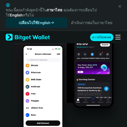
English
日本語
ขณะนี้คุณกำลังดูหน้านี้ใน
ภาษาไทย
คุณต้องการเปลี่ยนไป
ใช้
English
หรือไม่
Tiếng Việt
เปลี่ยนไปใช้English
ดำเนินการต่อในภาษาไทย
Русский
Español (Latinoamérica)
Türkçe
ดาวน์โหลดเลย
Italiano
Français
Deutsch
简体中文
繁體中文
Português (Portugal)
Bahasa Indonesia
ภาษาไทย
हिन्दी
বাংলা
Español
Português (Brasil)
Español (Argentina)