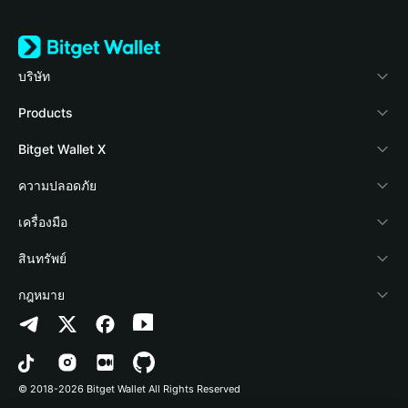
บริษัท
เกี่ยวกับ Bitget Wallet
Products
Blog
Crypto Card
Bitget Wallet X
Academy
Stablecoin Earn
นักพัฒนา
ความปลอดภัย
ข่าวสารด้านคริปโต
Payfi Crypto
เชื่อมต่อ Wallet
Protection Fund
เครื่องมือ
ศูนย์ช่วยเหลือ
Crypto Swap API
Bitget Wallet Pay
เทคโนโลยีความปลอดภัย
ซื้อคริปโต
สินทรัพย์
ติดต่อเรา
Altcoin Season Index
ลิสต์โปรเจกต์
การตรวจจับการอนุญาต
Arbitrum
กฎหมาย
ทรัพยากรข้อมูลของแบรนด์
Prediction Markets
การตรวจจับสัญญา
Avalanche
นโยบายความเป็นส่วนตัว
อาชีพ
DApp
การโอนเป็นชุด
Bitcoin
ข้อตกลงในการใช้บริการ
© 2018-2026 Bitget Wallet All Rights Reserved
การยืนยันช่องทางอย่างเป็นทางการ
Trade
BNB Chain
Risk Disclosure