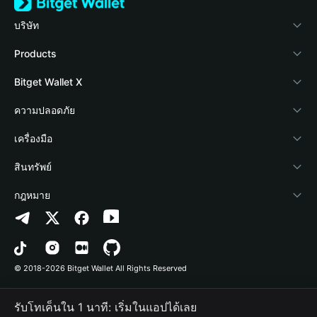
บริษัท
เกี่ยวกับ Bitget Wallet
Products
Blog
Crypto Card
Bitget Wallet X
Academy
Stablecoin Earn
นักพัฒนา
ความปลอดภัย
ข่าวสารด้านคริปโต
Payfi Crypto
เชื่อมต่อ Wallet
Protection Fund
เครื่องมือ
ศูนย์ช่วยเหลือ
Crypto Swap API
Bitget Wallet Pay
เทคโนโลยีความปลอดภัย
ซื้อคริปโต
สินทรัพย์
ติดต่อเรา
Altcoin Season Index
ลิสต์โปรเจกต์
การตรวจจับการอนุญาต
Arbitrum
กฎหมาย
ทรัพยากรข้อมูลของแบรนด์
Prediction Markets
การตรวจจับสัญญา
Avalanche
นโยบายความเป็นส่วนตัว
อาชีพ
DApp
การโอนเป็นชุด
Bitcoin
ข้อตกลงในการใช้บริการ
© 2018-2026 Bitget Wallet All Rights Reserved
การยืนยันช่องทางอย่างเป็นทางการ
Trade
BNB Chain
Risk Disclosure
รับโทเค็นใน 1 นาที: เริ่มในแอปได้เลย
RWA
Polygon