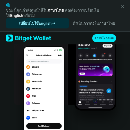
English
日本語
ขณะนี้คุณกำลังดูหน้านี้ใน
ภาษาไทย
คุณต้องการเปลี่ยนไป
ใช้
English
หรือไม่
Tiếng Việt
เปลี่ยนไปใช้English
ดำเนินการต่อในภาษาไทย
Русский
Español (Latinoamérica)
Türkçe
ดาวน์โหลดเลย
Italiano
Français
Deutsch
简体中文
繁體中文
Português (Portugal)
Bahasa Indonesia
ภาษาไทย
हिन्दी
বাংলা
Español
Português (Brasil)
Español (Argentina)