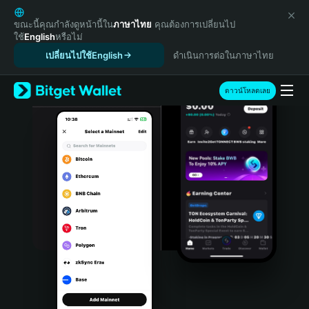
English
日本語
ขณะนี้คุณกำลังดูหน้านี้ใน
ภาษาไทย
คุณต้องการเปลี่ยนไป
ใช้
English
หรือไม่
Tiếng Việt
เปลี่ยนไปใช้English
ดำเนินการต่อในภาษาไทย
Русский
Español (Latinoamérica)
Türkçe
ดาวน์โหลดเลย
Italiano
Français
Deutsch
简体中文
繁體中文
Português (Portugal)
Bahasa Indonesia
ภาษาไทย
हिन्दी
বাংলা
Español
Português (Brasil)
Español (Argentina)