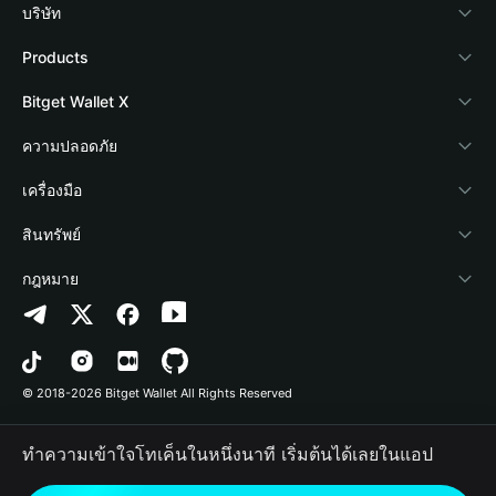
บริษัท
เกี่ยวกับ Bitget Wallet
Products
Blog
Crypto Card
Bitget Wallet X
Academy
Stablecoin Earn
นักพัฒนา
ความปลอดภัย
ข่าวสารด้านคริปโต
Payfi Crypto
เชื่อมต่อ Wallet
Protection Fund
เครื่องมือ
ศูนย์ช่วยเหลือ
Crypto Swap API
Bitget Wallet Pay
เทคโนโลยีความปลอดภัย
ซื้อคริปโต
สินทรัพย์
ติดต่อเรา
Altcoin Season Index
ลิสต์โปรเจกต์
การตรวจจับการอนุญาต
Arbitrum
กฎหมาย
ทรัพยากรข้อมูลของแบรนด์
Prediction Markets
การตรวจจับสัญญา
Avalanche
นโยบายความเป็นส่วนตัว
อาชีพ
DApp
การโอนเป็นชุด
Bitcoin
ข้อตกลงในการใช้บริการ
© 2018-2026 Bitget Wallet All Rights Reserved
การยืนยันช่องทางอย่างเป็นทางการ
Trade
BNB Chain
Risk Disclosure
ทำความเข้าใจโทเค็นในหนึ่งนาที เริ่มต้นได้เลยในแอป
RWA
Polygon