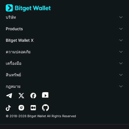
บริษัท
เกี่ยวกับ Bitget Wallet
Products
Blog
Crypto Card
Bitget Wallet X
Academy
Stablecoin Earn
นักพัฒนา
ความปลอดภัย
ข่าวสารด้านคริปโต
Payfi Crypto
เชื่อมต่อ Wallet
Protection Fund
เครื่องมือ
ศูนย์ช่วยเหลือ
Crypto Swap API
Bitget Wallet Pay
เทคโนโลยีความปลอดภัย
ซื้อคริปโต
สินทรัพย์
ติดต่อเรา
Altcoin Season Index
ลิสต์โปรเจกต์
การตรวจจับการอนุญาต
Arbitrum
กฎหมาย
ทรัพยากรข้อมูลของแบรนด์
Prediction Markets
การตรวจจับสัญญา
Avalanche
นโยบายความเป็นส่วนตัว
อาชีพ
DApp
การโอนเป็นชุด
Bitcoin
ข้อตกลงในการใช้บริการ
© 2018-2026 Bitget Wallet All Rights Reserved
การยืนยันช่องทางอย่างเป็นทางการ
Trade
BNB Chain
Risk Disclosure