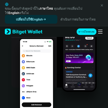
English
日本語
ขณะนี้คุณกำลังดูหน้านี้ใน
ภาษาไทย
คุณต้องการเปลี่ยนไป
ใช้
English
หรือไม่
Tiếng Việt
เปลี่ยนไปใช้English
ดำเนินการต่อในภาษาไทย
Русский
Español (Latinoamérica)
Türkçe
ดาวน์โหลดเลย
Italiano
Français
Deutsch
简体中文
繁體中文
Português (Portugal)
Bahasa Indonesia
ภาษาไทย
हिन्दी
বাংলা
Español
Português (Brasil)
Español (Argentina)