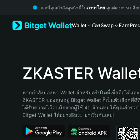
English
ขณะนี้คุณกำลังดูหน้านี้ใน
ภาษาไทย
คุณต้องการเปลี่ย
日本語
Tiếng Việt
Wallet
บัตร
Swap
Earn
Pred
Русский
Español (Latinoamérica)
Türkçe
Italiano
Français
Deutsch
ZKASTER Walle
简体中文
繁體中文
Português (Portugal)
หากกำลังมองหา Wallet สำหรับคริปโตที่เชื่อถือได้และป
Bahasa Indonesia
ZKASTER ของคุณอยู่ Bitget Wallet ก็เป็นตัวเลือกที่ดีที
ภาษาไทย
ได้รับความไว้วางใจจากผู้ใช้ 40 ล้านคน ให้คุณสำรว
हिन्दी
Bitget Wallet ได้อย่างอิสระ มาเริ่มกันเลย!
বাংলা
Español
Português (Brasil)
Español (Argentina)