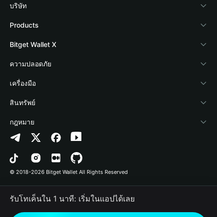
บริษัท
เกี่ยวกับ Bitget Wallet
Products
Blog
Crypto Card
Bitget Wallet X
Academy
Stablecoin Earn
นักพัฒนา
ความปลอดภัย
ข่าวสารด้านคริปโต
Payfi Crypto
เชื่อมต่อ Wallet
Protection Fund
เครื่องมือ
ศูนย์ช่วยเหลือ
Crypto Swap API
Bitget Wallet Pay
เทคโนโลยีความปลอดภัย
ซื้อคริปโต
สินทรัพย์
ติดต่อเรา
Altcoin Season Index
ลิสต์โปรเจกต์
การตรวจจับการอนุญาต
Arbitrum
กฎหมาย
ทรัพยากรข้อมูลของแบรนด์
Prediction Markets
การตรวจจับสัญญา
Avalanche
นโยบายความเป็นส่วนตัว
อาชีพ
DApp
การโอนเป็นชุด
Bitcoin
ข้อตกลงในการใช้บริการ
© 2018-2026 Bitget Wallet All Rights Reserved
การยืนยันช่องทางอย่างเป็นทางการ
Trade
BNB Chain
Risk Disclosure
รับโทเค็นใน 1 นาที: เริ่มในแอปได้เลย
RWA
Polygon