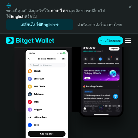
English
日本語
ขณะนี้คุณกำลังดูหน้านี้ใน
ภาษาไทย
คุณต้องการเปลี่ยนไป
ใช้
English
หรือไม่
Tiếng Việt
เปลี่ยนไปใช้English
ดำเนินการต่อในภาษาไทย
Русский
Español (Latinoamérica)
Türkçe
ดาวน์โหลดเลย
Italiano
Français
Deutsch
简体中文
繁體中文
Português (Portugal)
Bahasa Indonesia
ภาษาไทย
हिन्दी
বাংলা
Español
Português (Brasil)
Español (Argentina)