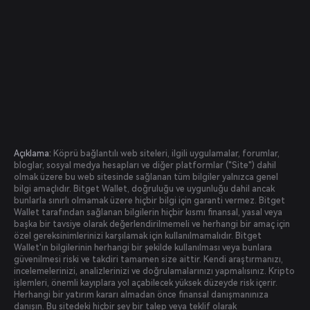
Açıklama:
Köprü bağlantılı web siteleri, ilgili uygulamalar, forumlar,
bloglar, sosyal medya hesapları ve diğer platformlar ("Site") dahil
olmak üzere bu web sitesinde sağlanan tüm bilgiler yalnızca genel
bilgi amaçlıdır. Bitget Wallet, doğruluğu ve uygunluğu dahil ancak
bunlarla sınırlı olmamak üzere hiçbir bilgi için garanti vermez. Bitget
Wallet tarafından sağlanan bilgilerin hiçbir kısmı finansal, yasal veya
başka bir tavsiye olarak değerlendirilmemeli ve herhangi bir amaç için
özel gereksinimlerinizi karşılamak için kullanılmamalıdır. Bitget
Wallet'ın bilgilerinin herhangi bir şekilde kullanılması veya bunlara
güvenilmesi riski ve takdiri tamamen size aittir. Kendi araştırmanızı,
incelemelerinizi, analizlerinizi ve doğrulamalarınızı yapmalısınız. Kripto
işlemleri, önemli kayıplara yol açabilecek yüksek düzeyde risk içerir.
Herhangi bir yatırım kararı almadan önce finansal danışmanınıza
danışın. Bu sitedeki hiçbir şey bir talep veya teklif olarak