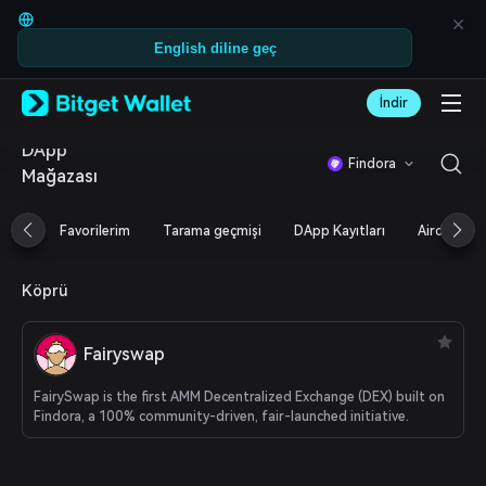
English
日本語
English diline geç
Tiếng Việt
Русский
Español (Latinoamérica)
İndir
Türkçe
Italiano
DApp
Findora
Français
Mağazası
Deutsch
简体中文
Favorilerim
Tarama geçmişi
DApp Kayıtları
Airdrop
繁體中文
Português (Portugal)
Bahasa Indonesia
Köprü
ภาษาไทย
العربية
हिन्दी
Fairyswap
বাংলা
Español
FairySwap is the first AMM Decentralized Exchange (DEX) built on
Findora, a 100% community-driven, fair-launched initiative.
Português (Brasil)
Español (Argentina)