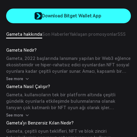
Download Bitget Wallet App
Gameta hakkında
Son Haberler
Yaklaşan promosyonlar
SSS
Gameta Nedir?
Gameta, 2022 başlarında lansmanı yapılan bir Web3 eğlence
ekosistemidir ve hiper-rahatsız edici oyunlardan NFT sosyal
oyunlara kadar çeşitli oyunlar sunar. Amacı, kapsamlı bir
oyun ve eğlence deneyimi sağlayarak ana akım kullanıcıları
See more
Web3 alanına dahil etmektir. Mart 2024 itibarıyla Gameta'nın
Gameta Nasıl Çalışır?
8 milyondan fazla zincir üstü kullanıcısı vardır ve BNB Chain
Gameta, kullanıcıların tek bir platform altında çeşitli
ile Solana gibi halka açık zincir ekosistemlerinde en aktif
gündelik oyunlarla etkileşimde bulunmalarına olanak
oyun dApp'lerinden biridir.
tanıyan çok katmanlı bir NFT oyun ağı olarak işler.
Oynayarak kazan modelleri sunmak için blok zinciri
See more
teknolojisini entegre eder ve kullanıcıların oyunculuk
Gameta'yı Benzersiz Kılan Nedir?
yoluyla ödüller kazanmasını sağlar. Platform, hem hiper-
Gameta, çeşitli oyun teklifleri, NFT ve blok zinciri
rahatsız edici hem de kapsamlı oyunları destekleyerek geniş