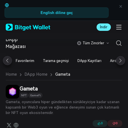
English
日本語
English diline geç
Tiếng Việt
Русский
Español (Latinoamérica)
İndir
Türkçe
Italiano
DApp
Tüm Zincirler
Français
Mağazası
Deutsch
简体中文
Favorilerim
Tarama geçmişi
DApp Kayıtları
Airdrop
繁體中文
Português (Portugal)
›
›
Gameta
Home
DApp Home
Bahasa Indonesia
ภาษาไทย
العربية
Gameta
हिन्दी
NFT
GameFi
বাংলা
Gameta, oyunculara hiper gündelikten sürükleyiciye kadar uzanan
Español
kapsamlı bir Web3 oyun ve eğlence deneyimi sunan çok katmanlı
Português (Brasil)
bir NFT oyun ekosistemidir.
Español (Argentina)
0
0