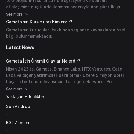
teknolojilerinin sorunsuz entegrasyonu ve kullanıcı
bir kitleye hitap eder.
etkileşimine güçlü odaklanması nedeniyle öne çıkar. İki yıl
içinde 8 milyondan fazla zincir üstü kullanıcıya ulaşan hızlı
See more
büyümesi, ana akım kullanıcıları Web3 oyunlarına çekme
Gameta'nın Kurucuları Kimlerdir?
konusundaki çekiciliğini ve etkinliğini gösterir.
Gameta'nın kurucuları hakkında sağlanan kaynaklarda özel
bilgi bulunmamaktadır.
Latest News
Gameta İçin Önemli Olaylar Nelerdir?
Nisan 2023'te, Gameta, Binance Labs, HTX Ventures, Gate
Labs ve diğer yatırımcılar dahil olmak üzere 5 milyon dolar
başarılı bir tohum finansmanı turu gerçekleştirdi. Bu
fonlama, Gameta ekosisteminin geliştirilmesi ve
See more
genişletilmesini desteklemeyi amaçladı.
Yaklaşan Etkinlikler
Son Airdrop
-
ICO Zamanı
-