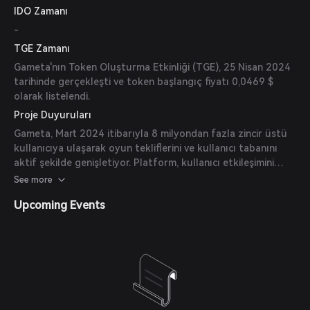
IDO Zamanı
-
TGE Zamanı
Gameta'nın Token Oluşturma Etkinliği (TGE), 25 Nisan 2024
tarihinde gerçekleşti ve token başlangıç fiyatı 0,0469 $
olarak listelendi.
Proje Duyuruları
Gameta, Mart 2024 itibarıyla 8 milyondan fazla zincir üstü
kullanıcıya ulaşarak oyun tekliflerini ve kullanıcı tabanını
aktif şekilde genişletiyor. Platform, kullanıcı etkileşimini
artırmak için yeni NFT ve ödül mekanizmaları tanıtarak
See more
yenilik yapmaya devam ediyor.
Upcoming Events