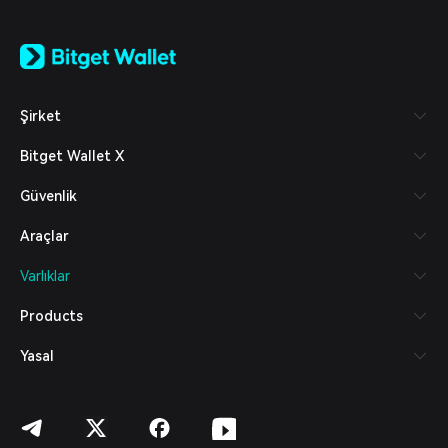
English
日本語
Tiếng Việt
Русский
Şirket
Español (Latinoamérica)
Türkçe
Bitget Wallet X
Italiano
Français
Güvenlik
Deutsch
简体中文
Araçlar
繁體中文
Português (Portugal)
Varlıklar
Bahasa Indonesia
ภาษาไทย
Products
العربية
हिन्दी
Yasal
বাংলা
Español
Português (Brasil)
Español (Argentina)