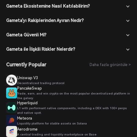
Gameta Ekosistemine Nasıl Katılabilirim?
Gameta'yı Rakiplerinden Ayıran Nedir?
Gameta Güvenli Mi?
Gameta ile İlişkili Riskler Nelerdir?
Currently Popular
Daha fazla görüntüle >
Uniswap V3
Decentralized trading protocol
PancakeSwap
Trade, earn, and win crypto on the most popular decentralized platform in
the galaxy.
Hyperliquid
L1 with performant native components, including a DEX with 100+ perps
and native spot.
Meteora
Liquidity platform for stable assets on Solana
Aerodrome
A central trading and liquidity marketplace on Base