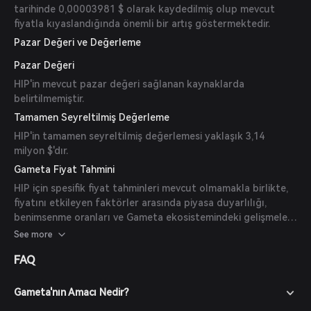
tarihinde 0,00003981 $ olarak kaydedilmiş olup mevcut
fiyatla kıyaslandığında önemli bir artış göstermektedir.
Pazar Değeri ve Değerleme
Pazar Değeri
HIP'in mevcut pazar değeri sağlanan kaynaklarda
belirtilmemiştir.
Tamamen Seyreltilmiş Değerleme
HIP'in tamamen seyreltilmiş değerlemesi yaklaşık 3,14
milyon $'dır.
Gameta Fiyat Tahmini
HIP için spesifik fiyat tahminleri mevcut olmamakla birlikte,
fiyatını etkileyen faktörler arasında piyasa duyarlılığı,
benimsenme oranları ve Gameta ekosistemindeki gelişmeler
yer almaktadır. Yatırımcıların yatırım kararları almadan önce
See more
kapsamlı araştırma yapmaları ve piyasa trendlerini göz
FAQ
önünde bulundurmaları önerilir.
Gameta'nın Amacı Nedir?