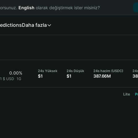
yorsunuz.
English
olarak değiştirmek ister misiniz?
edictions
Daha fazla
24s Yüksek
24s Düşük
24s hacim (USDC)
24
0.00%
$1
$1
387.66M
38
 1 $ USD
1G
Lite
P