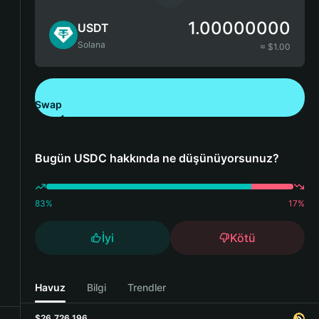
1.00000000
USDT
Solana
≈ $
1.00
Swap
Bitget Wallet'ı İndirin
Bugün USDC hakkında ne düşünüyorsunuz?
83
%
17
%
İyi
Kötü
Havuz
Bilgi
Trendler
$26,726,196