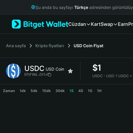
English
Şu anda bu sayfayı
Türkçe
adresinden görüntülü
日本語
Tiếng Việt
Cüzdan
Kart
Swap
Earn
Pr
Русский
Español (Latinoamérica)
Türkçe
Italiano
Ana sayfa
Kripto fiyatları
USD Coin
Fiyat
Français
Deutsch
$
1
USDC
简体中文
USD Coin
繁體中文
EPjFWd...Dt1v
USDC - USD:
1 USDC =
Português (Portugal)
USDC Price Chart
Bahasa Indonesia
Zaman
1dk
5dk
15dk
30dk
1S
4S
1G
1H
ภาษาไทย
हिन्दी
বাংলা
Español
Português (Brasil)
Español (Argentina)