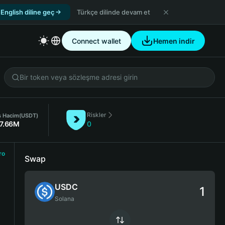
English diline geç
Türkçe dilinde devam et
Connect wallet
Hemen indir
Riskler
s Hacim
(USDT)
7.66M
0
ro
Swap
USDC
Solana