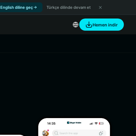
English diline geç
Türkçe dilinde devam et
Hemen indir