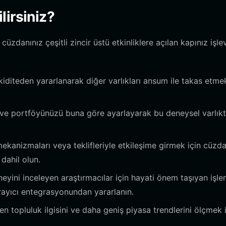
lirsiniz?
zdanınız çeşitli zincir üstü etkinliklere açılan kapınız işlev
iditeden yararlanarak diğer varlıkları ansum ile takas etmek
 ve portföyünüzü buna göre ayarlayarak bu deneysel varlıkt
kanizmaları veya teklifleriyle etkileşime girmek için cüzda
dahil olun.
yini inceleyen araştırmacılar için hayati önem taşıyan işl
rayıcı entegrasyonundan yararlanın.
n topluluk ilgisini ve daha geniş piyasa trendlerini ölçmek 