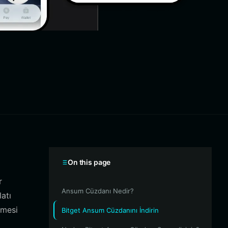
On this page
r
Ansum Cüzdanı Nedir?
atı
nmesi
Bitget Ansum Cüzdanını İndirin
l