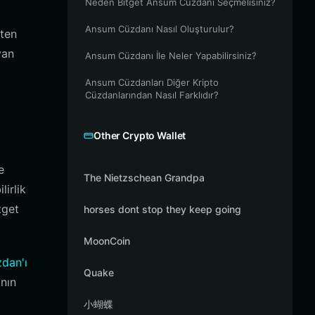
Neden Bitget Ansum Cüzdanı Seçmelisiniz?
Ansum Cüzdanı Nasıl Oluşturulur?
eten
yan
Ansum Cüzdanı İle Neler Yapabilirsiniz?
Ansum Cüzdanları Diğer Kripto
Cüzdanlarından Nasıl Farklıdır?
Other Crypto Wallet
e
The Nietzschean Grandpa
lirlik
tget
horses dont stop they keep going
MoonCoin
zdan'ı
Quake
ının
小蝴蝶