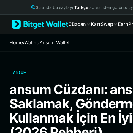
English
Şu anda bu sayfayı
Türkçe
adresinden görüntülü
日本語
Tiếng Việt
Cüzdan
Kart
Swap
Earn
Pr
Русский
Español (Latinoamérica)
Türkçe
Home
›
Wallet
›
Ansum Wallet
Italiano
Français
Deutsch
简体中文
ANSUM
繁體中文
Português (Portugal)
ansum Cüzdanı: an
Bahasa Indonesia
ภาษาไทย
Saklamak, Gönderm
हिन्दी
বাংলা
Kullanmak İçin En İy
Español
Português (Brasil)
(2026 Rehberi)
Español (Argentina)