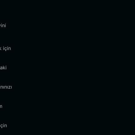
ini
 için
aki
nınızı
em
için