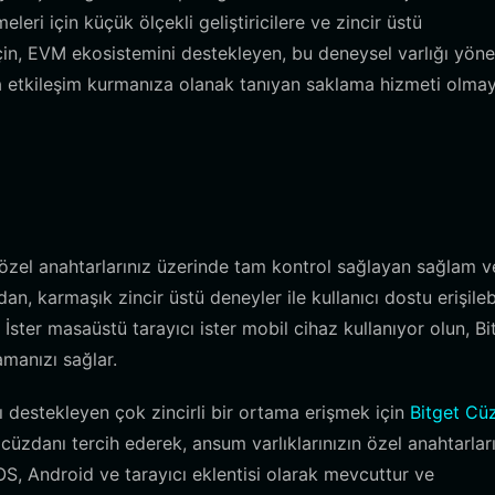
eri için küçük ölçekli geliştiricilere ve zincir üstü
için, EVM ekosistemini destekleyen, bu deneysel varlığı yön
la etkileşim kurmanıza olanak tanıyan saklama hizmeti olma
, özel anahtarlarınız üzerinde tam kontrol sağlayan sağlam v
n, karmaşık zincir üstü deneyler ile kullanıcı dostu erişilebi
ster masaüstü tarayıcı ister mobil cihaz kullanıyor olun, Bi
anızı sağlar.
ı destekleyen çok zincirli bir ortama erişmek için
Bitget Cü
cüzdanı tercih ederek, ansum varlıklarınızın özel anahtarlar
OS, Android ve tarayıcı eklentisi olarak mevcuttur ve