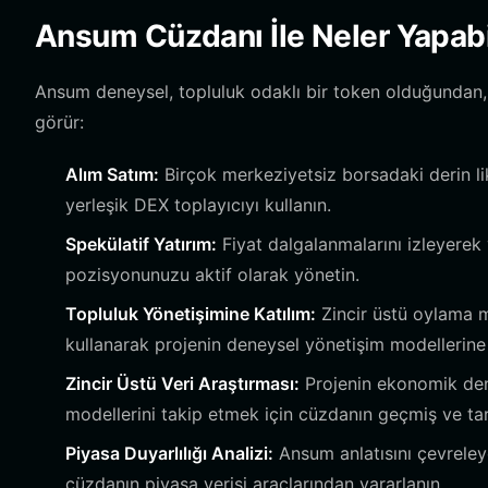
Ansum Cüzdanı İle Neler Yapabi
Ansum deneysel, topluluk odaklı bir token olduğundan, cü
görür:
Alım Satım:
Birçok merkeziyetsiz borsadaki derin lik
yerleşik DEX toplayıcıyı kullanın.
Spekülatif Yatırım:
Fiyat dalgalanmalarını izleyerek
pozisyonunuzu aktif olarak yönetin.
Topluluk Yönetişimine Katılım:
Zincir üstü oylama me
kullanarak projenin deneysel yönetişim modellerine 
Zincir Üstü Veri Araştırması:
Projenin ekonomik dene
modellerini takip etmek için cüzdanın geçmiş ve ta
Piyasa Duyarlılığı Analizi:
Ansum anlatısını çevreleye
cüzdanın piyasa verisi araçlarından yararlanın.