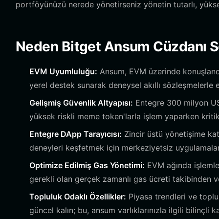
portföyünüzü nerede yönetirseniz yönetin tutarlı, yüks
Neden Bitget Ansum Cüzdanı S
EVM Uyumluluğu:
Ansum, EVM üzerinde konuşlandır
yerel destek sunarak deneysel akıllı sözleşmelerle e
Gelişmiş Güvenlik Altyapısı:
Entegre 300 milyon USD
yüksek riskli meme token'larla işlem yaparken kriti
Entegre DApp Tarayıcısı:
Zincir üstü yönetişime k
deneyleri keşfetmek için merkeziyetsiz uygulamalar
Optimize Edilmiş Gas Yönetimi:
EVM ağında işlemleri
gerekli olan gerçek zamanlı gas ücreti takibinden ve
Topluluk Odaklı Özellikler:
Piyasa trendleri ve toplu
güncel kalın; bu, ansum varlıklarınızla ilgili bilinçli