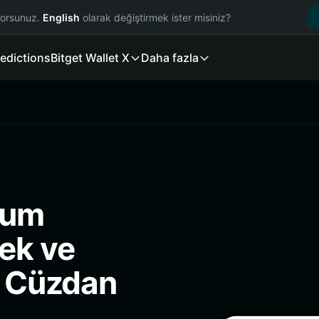
yorsunuz.
English
olarak değiştirmek ister misiniz?
edictions
Bitget Wallet X
Daha fazla
sum
ek ve
i Cüzdan