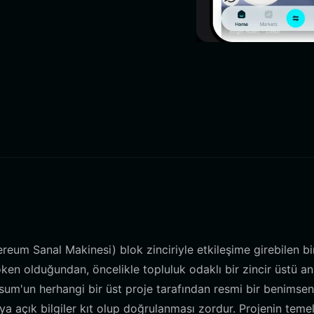
um Sanal Makinesi) blok zinciriyle etkileşime girebilen bi
en olduğundan, öncelikle topluluk odaklı bir zincir üstü anl
nsum'un herhangi bir üst proje tarafından resmi bir benimse
a açık bilgiler kıt olup doğrulanması zordur. Projenin teme