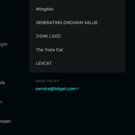
Wingbits
GENERATING ONCHAIN VALUE
ᗪOᖇK ᒪOᖇᗪ
için
The Yoda Cat
LEVCAT
NEED HELP?
mik
service@bitget.com
n
inden