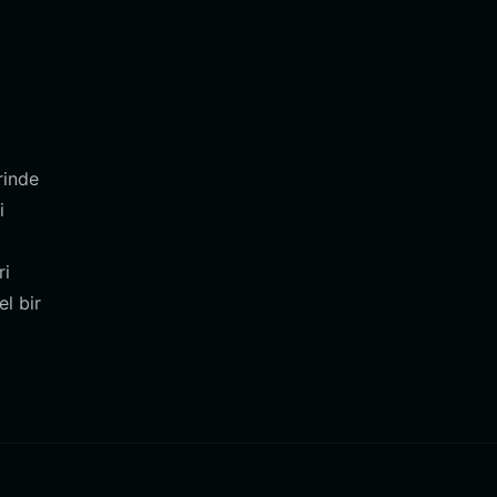
rinde
i
ri
l bir