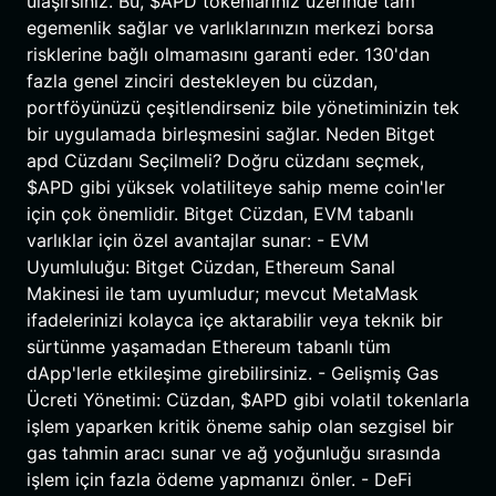
ulaşırsınız. Bu, $APD tokenlarınız üzerinde tam
egemenlik sağlar ve varlıklarınızın merkezi borsa
risklerine bağlı olmamasını garanti eder. 130'dan
fazla genel zinciri destekleyen bu cüzdan,
portföyünüzü çeşitlendirseniz bile yönetiminizin tek
bir uygulamada birleşmesini sağlar. Neden Bitget
apd Cüzdanı Seçilmeli? Doğru cüzdanı seçmek,
$APD gibi yüksek volatiliteye sahip meme coin'ler
için çok önemlidir. Bitget Cüzdan, EVM tabanlı
varlıklar için özel avantajlar sunar: - EVM
Uyumluluğu: Bitget Cüzdan, Ethereum Sanal
Makinesi ile tam uyumludur; mevcut MetaMask
ifadelerinizi kolayca içe aktarabilir veya teknik bir
sürtünme yaşamadan Ethereum tabanlı tüm
dApp'lerle etkileşime girebilirsiniz. - Gelişmiş Gas
Ücreti Yönetimi: Cüzdan, $APD gibi volatil tokenlarla
işlem yaparken kritik öneme sahip olan sezgisel bir
gas tahmin aracı sunar ve ağ yoğunluğu sırasında
işlem için fazla ödeme yapmanızı önler. - DeFi