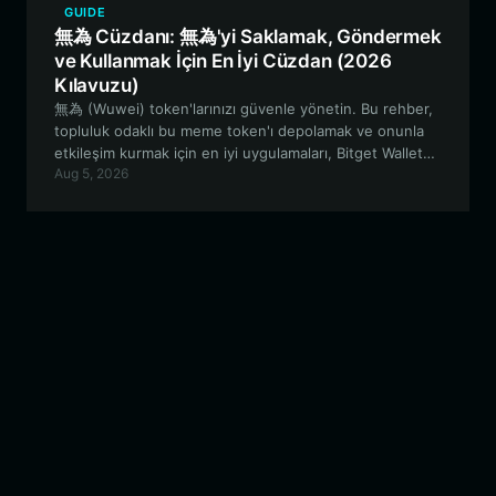
GUIDE
無為 Cüzdanı: 無為'yi Saklamak, Göndermek
ve Kullanmak İçin En İyi Cüzdan (2026
Kılavuzu)
無為 (Wuwei) token'larınızı güvenle yönetin. Bu rehber,
topluluk odaklı bu meme token'ı depolamak ve onunla
etkileşim kurmak için en iyi uygulamaları, Bitget Wallet
Aug 5, 2026
ekosistemini kullanarak incelemekte ve EVM
ekosistemine katılırken güvende kalmanızı
sağlamaktadır.