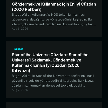
Göndermek ve Kullanmak İçin En İyi Cüzdan
(2026 Rehberi)
Bitget Wallet kullanarak WINGS token'larınızı nasıl
güvenceye alacağınızı ve yöneteceğinizi keşfedin. Bu
kılavuz, Solana tabanlı cüzdanınızı kurmaktan uçuş takibi
Aug 6, 2026
ödülleri için Wingbits DePIN ekosistemine katılmaya
kadar her şeyi kapsamaktadır.
GUIDE
Star of the Universe Cüzdanı: Star of the
Universe’i Saklamak, Göndermek ve
Kullanmak İçin En İyi Cüzdan (2026
Kılavuzu)
Bitget Wallet ile Star of the Universe token'larınızı nasıl
güvenli bir şekilde yöneteceğinizi keşfedin. Bu kılavuz,
cüzdanınızı kurmaktan deneysel topluluk odaklı
Aug 7, 2026
varlıklarla etkileşime girmeye kadar EVM ekosisteminde
gezinmek için bilmeniz gereken her şeyi kapsar.