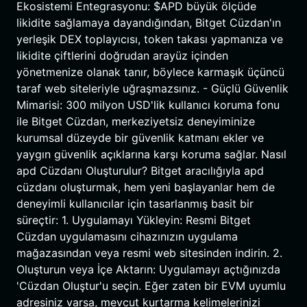
Ekosistemi Entegrasyonu: $APD büyük ölçüde
likidite sağlamaya dayandığından, Bitget Cüzdan'ın
yerleşik DEX toplayıcısı, token takası yapmanıza ve
likidite çiftlerini doğrudan arayüz içinden
yönetmenize olanak tanır, böylece karmaşık üçüncü
taraf web siteleriyle uğraşmazsınız. - Güçlü Güvenlik
Mimarisi: 300 milyon USD'lik kullanıcı koruma fonu
ile Bitget Cüzdan, merkeziyetsiz deneyiminize
kurumsal düzeyde bir güvenlik katmanı ekler ve
yaygın güvenlik açıklarına karşı koruma sağlar. Nasıl
apd Cüzdanı Oluşturulur? Bitget aracılığıyla apd
cüzdanı oluşturmak, hem yeni başlayanlar hem de
deneyimli kullanıcılar için tasarlanmış basit bir
süreçtir: 1. Uygulamayı Yükleyin: Resmi Bitget
Cüzdan uygulamasını cihazınızın uygulama
mağazasından veya resmi web sitesinden indirin. 2.
Oluşturun veya İçe Aktarın: Uygulamayı açtığınızda
'Cüzdan Oluştur'u seçin. Eğer zaten bir EVM uyumlu
adresiniz varsa, mevcut kurtarma kelimelerinizi