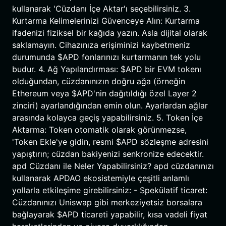
kullanarak 'Cüzdanı İçe Aktar'ı seçebilirsiniz. 3.
Kurtarma Kelimelerinizi Güvenceye Alın: Kurtarma
ifadenizi fiziksel bir kağıda yazın. Asla dijital olarak
saklamayın. Cihazınıza erişiminizi kaybetmeniz
durumunda $APD fonlarınızı kurtarmanın tek yolu
budur. 4. Ağ Yapılandırması: $APD bir EVM tokenı
olduğundan, cüzdanınızın doğru ağa (örneğin
Ethereum veya $APD'nin dağıtıldığı özel Layer 2
zinciri) ayarlandığından emin olun. Ayarlardan ağlar
arasında kolayca geçiş yapabilirsiniz. 5. Token İçe
Aktarma: Token otomatik olarak görünmezse,
'Token Ekle'ye gidin, resmi $APD sözleşme adresini
yapıştırın; cüzdan bakiyenizi senkronize edecektir.
apd Cüzdanı ile Neler Yapabilirsiniz? apd cüzdanınızı
kullanarak APDAO ekosistemiyle çeşitli anlamlı
yollarla etkileşime girebilirsiniz: - Spekülatif ticaret:
Cüzdanınızı Uniswap gibi merkeziyetsiz borsalara
bağlayarak $APD ticareti yapabilir, kısa vadeli fiyat