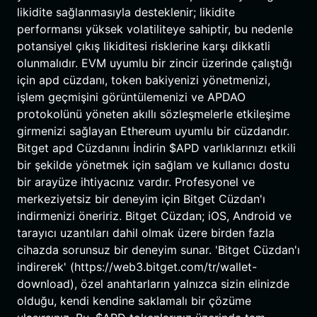
likidite sağlanmasıyla desteklenir; likidite
performansı yüksek volatiliteye sahiptir, bu nedenle
potansiyel çıkış likiditesi risklerine karşı dikkatli
olunmalıdır. EVM uyumlu bir zincir üzerinde çalıştığı
için apd cüzdanı, token bakiyenizi yönetmenizi,
işlem geçmişini görüntülemenizi ve APDAO
protokolünü yöneten akıllı sözleşmelerle etkileşime
girmenizi sağlayan Ethereum uyumlu bir cüzdandır.
Bitget apd Cüzdanını İndirin $APD varlıklarınızı etkili
bir şekilde yönetmek için sağlam ve kullanıcı dostu
bir arayüze ihtiyacınız vardır. Profesyonel ve
merkeziyetsiz bir deneyim için Bitget Cüzdan'ı
indirmenizi öneririz. Bitget Cüzdan; iOS, Android ve
tarayıcı uzantıları dahil olmak üzere birden fazla
cihazda sorunsuz bir deneyim sunar. 'Bitget Cüzdan'ı
indirerek' (https://web3.bitget.com/tr/wallet-
download), özel anahtarların yalnızca sizin elinizde
olduğu, kendi kendine saklamalı bir çözüme