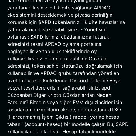
hareketlerinden ve piyasa duyarlılığından
yararlanabilirsiniz. - Likidite sağlama: APDAO
ekosistemini desteklemek ve piyasa derinliğini
korumak için $APD tokenlarınızı likidite havuzlarına
yatırarak ücret kazanabilirsiniz. - Yönetişim
oylaması: $APD'lerinizi cüzdanınızda tutarak,
adresinizi resmi APDAO oylama portalına
bağlayabilir ve topluluk tekliflerinde oy
kullanabilirsiniz. - Topluluk katılımı: Cüzdan
adresinizi, token sahibi statünüzü doğrulamak için
kullanabilir ve APDAO grubu tarafından yönetilen
özel topluluk etkinliklerine, Discord rollerine veya
sosyal teşviklere erişim sağlayabilirsiniz. apd
Cüzdanları Diğer Kripto Cüzdanlardan Neden
Farklıdır? Bitcoin veya diğer EVM dışı zincirler için
tasarlanan cüzdanların aksine, apd cüzdanı UTXO
(Harcanmamış İşlem Çıktısı) modeli yerine hesap
tabanlı (account-based) bir modelle çalışır. Bu, $APD
kullanıcıları için kritiktir. Hesap tabanlı modelde