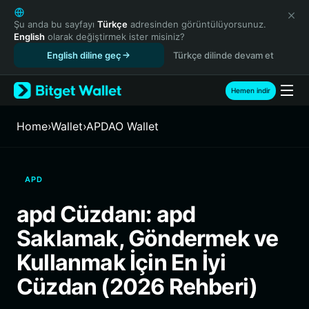
English
日本語
Şu anda bu sayfayı
Türkçe
adresinden görüntülüyorsunuz.
English
olarak değiştirmek ister misiniz?
Tiếng Việt
English diline geç
Türkçe dilinde devam et
Русский
Español (Latinoamérica)
Türkçe
Hemen indir
Italiano
Français
Home
›
Wallet
›
APDAO Wallet
Deutsch
简体中文
繁體中文
APD
Português (Portugal)
Bahasa Indonesia
apd Cüzdanı: apd
ภาษาไทย
Saklamak, Göndermek ve
हिन्दी
বাংলা
Kullanmak İçin En İyi
Español
Cüzdan (2026 Rehberi)
Português (Brasil)
Español (Argentina)