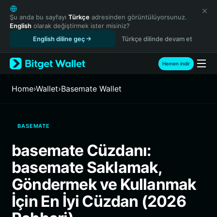
English
日本語
Şu anda bu sayfayı
Türkçe
adresinden görüntülüyorsunuz.
English
olarak değiştirmek ister misiniz?
Tiếng Việt
English diline geç
Türkçe dilinde devam et
Русский
Español (Latinoamérica)
Türkçe
Hemen indir
Italiano
Français
Home
›
Wallet
›
Basemate Wallet
Deutsch
简体中文
繁體中文
BASEMATE
Português (Portugal)
Bahasa Indonesia
basemate Cüzdanı:
ภาษาไทย
basemate Saklamak,
हिन्दी
বাংলা
Göndermek ve Kullanmak
Español
İçin En İyi Cüzdan (2026
Português (Brasil)
Español (Argentina)