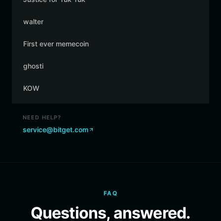
walter
First ever memecoin
ghosti
KOW
NEED HELP?
service@bitget.com
FAQ
Questions, answered.