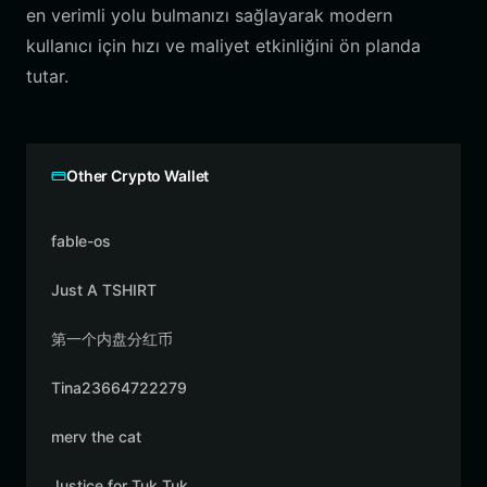
en verimli yolu bulmanızı sağlayarak modern
kullanıcı için hızı ve maliyet etkinliğini ön planda
tutar.
Other Crypto Wallet
fable-os
Just A TSHIRT
第一个内盘分红币
Tina23664722279
merv the cat
Justice for Tuk Tuk