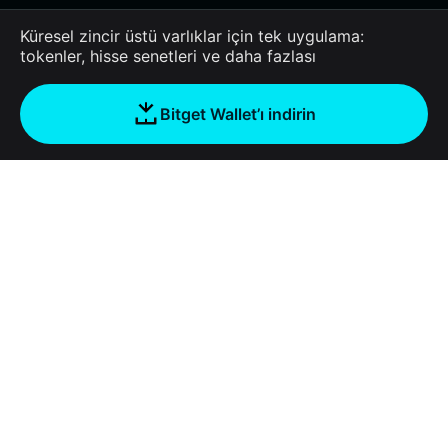
Küresel zincir üstü varlıklar için tek uygulama:
tokenler, hisse senetleri ve daha fazlası
Bitget Wallet’ı indirin
Şirket
Bitget Wallet Hakkında
Products