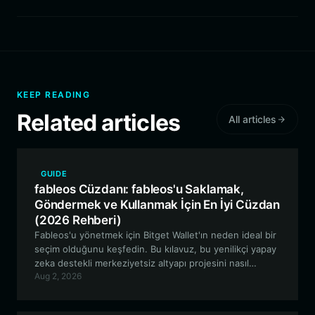
KEEP READING
Related articles
All articles
GUIDE
fableos Cüzdanı: fableos'u Saklamak,
Göndermek ve Kullanmak İçin En İyi Cüzdan
(2026 Rehberi)
Fableos'u yönetmek için Bitget Wallet'ın neden ideal bir
seçim olduğunu keşfedin. Bu kılavuz, bu yenilikçi yapay
zeka destekli merkeziyetsiz altyapı projesini nasıl
Aug 2, 2026
güvenli bir şekilde saklayacağınızı, alıp satacağınızı ve
projeyle nasıl etkileşim kuracağınızı incelemektedir.