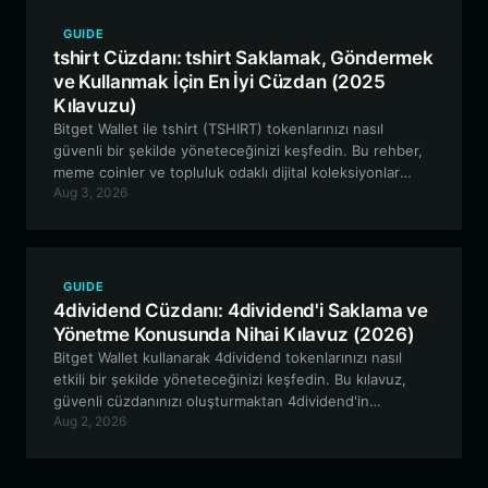
GUIDE
tshirt Cüzdanı: tshirt Saklamak, Göndermek
ve Kullanmak İçin En İyi Cüzdan (2025
Kılavuzu)
Bitget Wallet ile tshirt (TSHIRT) tokenlarınızı nasıl
güvenli bir şekilde yöneteceğinizi keşfedin. Bu rehber,
meme coinler ve topluluk odaklı dijital koleksiyonlar
Aug 3, 2026
dünyasında gezinmek için neden EVM uyumlu, kullanıcı
dostu bir cüzdanın gerekli olduğunu inceliyor.
GUIDE
4dividend Cüzdanı: 4dividend'i Saklama ve
Yönetme Konusunda Nihai Kılavuz (2026)
Bitget Wallet kullanarak 4dividend tokenlarınızı nasıl
etkili bir şekilde yöneteceğinizi keşfedin. Bu kılavuz,
güvenli cüzdanınızı oluşturmaktan 4dividend'in
Aug 2, 2026
benzersiz ücret yeniden dağıtım ekosistemine katılmaya
kadar her şeyi kapsar.