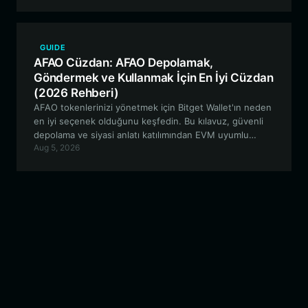
etkinliklerine nasıl katılacağınızı kapsar.
GUIDE
AFAO Cüzdan: AFAO Depolamak,
Göndermek ve Kullanmak İçin En İyi Cüzdan
(2026 Rehberi)
AFAO tokenlerinizi yönetmek için Bitget Wallet'ın neden
en iyi seçenek olduğunu keşfedin. Bu kılavuz, güvenli
depolama ve siyasi anlatı katılımından EVM uyumlu
Aug 5, 2026
ağlarda sorunsuz ticarete kadar her şeyi kapsamaktadır.