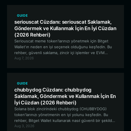
GUIDE
seriouscat Cüzdanı: seriouscat Saklamak,
Göndermek ve Kullanmak İçin En İyi Cüzdan
(2026 Rehberi)
Seriouscat meme token'larınızı yönetmek için Bitget
Wallet'ın neden en iyi seçenek olduğunu keşfedin. Bu
rehber, güvenli saklama, zincir içi işlemler ve EVM
Aug 7, 2026
ağındaki seriouscat merkeziyetsiz ekosistemine katılım
hakkında bilmeniz gereken her şeyi kapsamaktadır.
GUIDE
chubbydog Cüzdanı: chubbydog
Saklamak, Göndermek ve Kullanmak İçin En
İyi Cüzdan (2026 Rehberi)
Solana blok zincirindeki chubbydog (CHUBBYDOG)
token'larınızı yönetmenin en iyi yolunu keşfedin. Bu
rehber, Bitget Wallet kullanarak nasıl güvenli bir şekilde
Aug 3, 2026
saklayacağınızı, alım satım yapacağınızı ve topluluk