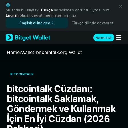
English
日本語
Şu anda bu sayfayı
Türkçe
adresinden görüntülüyorsunuz.
English
olarak değiştirmek ister misiniz?
Tiếng Việt
English diline geç
Türkçe dilinde devam et
Русский
Español (Latinoamérica)
Türkçe
Hemen indir
Italiano
Français
Home
›
Wallet
›
bitcointalk.org Wallet
Deutsch
简体中文
繁體中文
BITCOINTALK
Português (Portugal)
Bahasa Indonesia
bitcointalk Cüzdanı:
ภาษาไทย
bitcointalk Saklamak,
हिन्दी
বাংলা
Göndermek ve Kullanmak
Español
İçin En İyi Cüzdan (2026
Português (Brasil)
Español (Argentina)