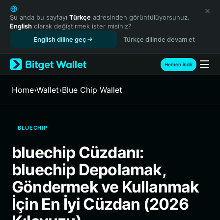
English
日本語
Şu anda bu sayfayı
Türkçe
adresinden görüntülüyorsunuz.
English
olarak değiştirmek ister misiniz?
Tiếng Việt
English diline geç
Türkçe dilinde devam et
Русский
Español (Latinoamérica)
Türkçe
Hemen indir
Italiano
Français
Home
›
Wallet
›
Blue Chip Wallet
Deutsch
简体中文
繁體中文
BLUECHIP
Português (Portugal)
Bahasa Indonesia
bluechip Cüzdanı:
ภาษาไทย
bluechip Depolamak,
हिन्दी
বাংলা
Göndermek ve Kullanmak
Español
İçin En İyi Cüzdan (2026
Português (Brasil)
Español (Argentina)