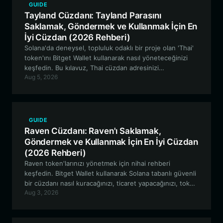
GUIDE
Tayland Cüzdanı: Tayland Parasını
Saklamak, Göndermek ve Kullanmak İçin En
İyi Cüzdan (2026 Rehberi)
Solana'da deneysel, topluluk odaklı bir proje olan 'Thai'
token'ını Bitget Wallet kullanarak nasıl yöneteceğinizi
keşfedin. Bu kılavuz, Thai cüzdan adresinizi
Aug 5, 2026
oluşturmaktan dijital anma ekosistemine katılmaya kadar
her şeyi kapsamaktadır.
GUIDE
Raven Cüzdanı: Raven'ı Saklamak,
Göndermek ve Kullanmak İçin En İyi Cüzdan
(2026 Rehberi)
Raven token'larınızı yönetmek için nihai rehberi
keşfedin. Bitget Wallet kullanarak Solana tabanlı güvenli
bir cüzdanı nasıl kuracağınızı, ticaret yapacağınızı, token
Aug 3, 2026
toplayacağınızı ve Kimchi Cat topluluk deneyine nasıl
kolaylıkla katılabileceğinizi öğrenin.