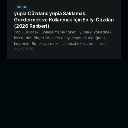
GUIDE
yupia Cüzdanı: yupia Saklamak,
Göndermek ve Kullanmak İçin En İyi Cüzdan
(2026 Rehberi)
Topluluk odaklı Solana meme token'ı yupia'yı yönetmek
için neden Bitget Wallet'ın en iyi seçenek olduğunu
keşfedin. Bu hikaye odaklı sanatsal ekosistemi nasıl
Aug 6, 2026
güvenli bir şekilde saklayacağınızı, alıp satacağınızı ve
onunla nasıl etkileşime geçeceğinizi öğrenin.