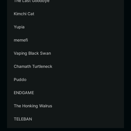
The Last Goodbye
Kimchi Cat
Yupia
memefi
Vaping Black Swan
Chamath Turtleneck
Puddo
ENDGAME
The Honking Walrus
TELEBAN