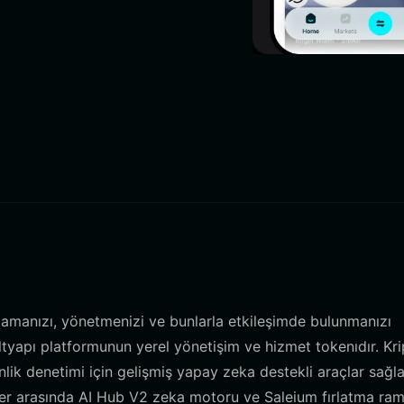
klamanızı, yönetmenizi ve bunlarla etkileşimde bulunmanızı
ltyapı platformunun yerel yönetişim ve hizmet tokenıdır. Kr
enlik denetimi için gelişmiş yapay zeka destekli araçlar sağ
nler arasında AI Hub V2 zeka motoru ve Saleium fırlatma ra