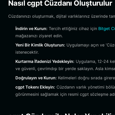
Nasıl cgpt Cüzdanı Oluşturulur
Cüzdanınızı oluşturmak, dijital varlıklarınız üzerinde ta
İndirin ve Kurun:
Tercih ettiğiniz cihaz için
Bitget C
mağazanızı ziyaret edin.
Yeni Bir Kimlik Oluşturun:
Uygulamayı açın ve 'Cüzda
istenecektir.
Kurtarma İfadenizi Yedekleyin:
Uygulama, 12-24 keli
ve güvenli, çevrimdışı bir yerde saklayın. Asla kim
Doğrulayın ve Kurun:
Kelimeleri doğru sırada girer
cgpt Tokenı Ekleyin:
Cüzdanın varlık yönetimi bölüm
görünmesini sağlamak için resmi cgpt sözleşme adre