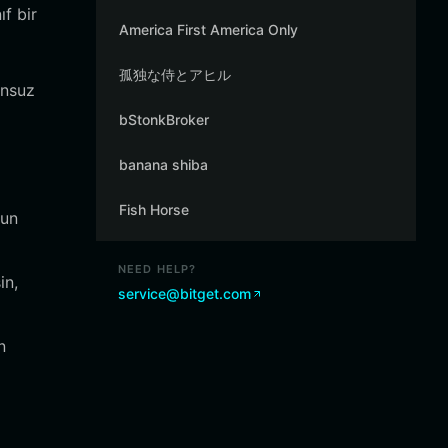
ıf bir
America First America Only
孤独な侍とアヒル
unsuz
bStonkBroker
banana shiba
Fish Horse
gun
NEED HELP?
in,
service@bitget.com
n