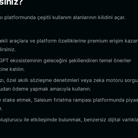
siniz?
platformunda çeşitli kullanım alanlarının kilidini açar.
kli araçlara ve platform özelliklerine premium erişim kaz
irsiniz.
GPT ekosisteminin geleceğini şekillendiren temel öneriler
ne katılın.
zı, özel akıllı sözleşme denetimleri veya zeka motoru sorgul
oğrudan ödeme yapmak amacıyla kullanın.
e stake etmek, Saleium fırlatma rampası platformunda piya
r.
turucu ile etkileşimde bulunmak, benzersiz dijital varlıkla