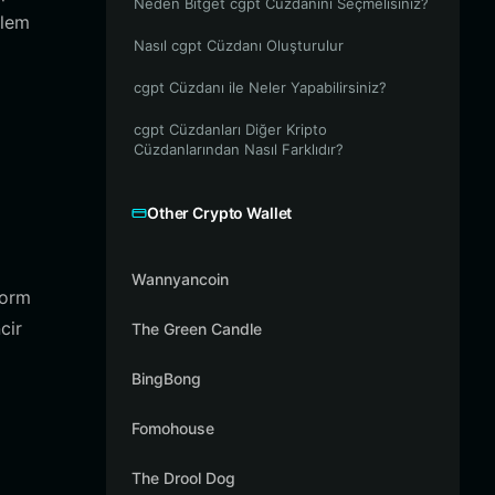
Neden Bitget cgpt Cüzdanını Seçmelisiniz?
şlem
Nasıl cgpt Cüzdanı Oluşturulur
cgpt Cüzdanı ile Neler Yapabilirsiniz?
cgpt Cüzdanları Diğer Kripto
Cüzdanlarından Nasıl Farklıdır?
Other Crypto Wallet
Wannyancoin
form
cir
The Green Candle
BingBong
Fomohouse
The Drool Dog