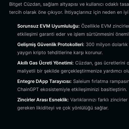
Bitget Cüzdan, sağlam altyapısı ve kullanıcı odaklı tasar
tercih olarak öne çıkıyor. İhtiyaçlarınız için neden en i
Sorunsuz EVM Uyumluluğu:
Özellikle EVM zincirler
etkileşimi garanti eder ve işlem sürtünmesini önemli
Gelişmiş Güvenlik Protokolleri:
300 milyon dolarlık k
yaygın kripto tehditlerine karşı korunur.
Akıllı Gas Ücreti Yönetimi:
Cüzdan, gas ücretlerini 
maliyetli bir şekilde gerçekleştirmenize yardımcı olu
Entegre DApp Tarayıcısı:
Saleium fırlatma rampasın
ChainGPT ekosistemiyle etkileşiminizi basitleştirin.
Zincirler Arası Esneklik:
Varlıklarınızı farklı zincirl
gereken likiditeyi ve çok yönlülüğü sağlar.