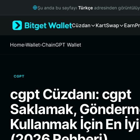
English
Şu anda bu sayfayı
Türkçe
adresinden görüntülü
日本語
Tiếng Việt
Cüzdan
Kart
Swap
Earn
Pr
Русский
Español (Latinoamérica)
Türkçe
Home
›
Wallet
›
ChainGPT Wallet
Italiano
Français
Deutsch
简体中文
CGPT
繁體中文
Português (Portugal)
cgpt Cüzdanı: cgpt
Bahasa Indonesia
ภาษาไทย
Saklamak, Gönderm
हिन्दी
বাংলা
Kullanmak İçin En İy
Español
Português (Brasil)
(2026 Rehberi)
Español (Argentina)