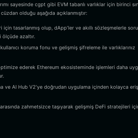
ımı sayesinde cgpt gibi EVM tabanlı varlıklar için birinci sın
yi cüzdan olduğu aşağıda açıklanmıştır:
i için tasarlanmış olup, dApp'ler ve akıllı sözleşmelerle sor
 ölçüde azaltır.
ullanıcı koruma fonu ve gelişmiş şifreleme ile varlıklarınız
optimize ederek Ethereum ekosisteminde işlemleri daha uy
r.
a ve AI Hub V2'ye doğrudan uygulama içinden kolayca eriş
er arasında zahmetsizce taşıyarak gelişmiş DeFi stratejileri içi