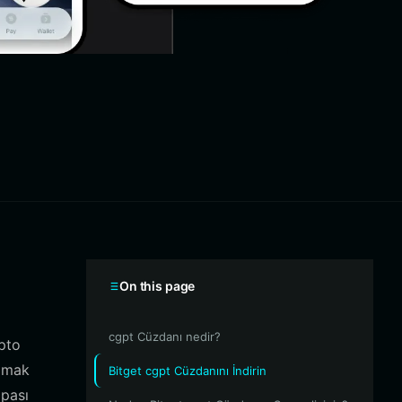
On this page
cgpt Cüzdanı nedir?
ipto
lamak
Bitget cgpt Cüzdanını İndirin
mpası