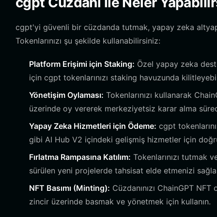
cgpt Cüzdanı ile Neler Yapabilir
cgpt'yi güvenli bir cüzdanda tutmak, yapay zeka altyapı 
Tokenlarınızı şu şekilde kullanabilirsiniz:
Platform Erişimi için Staking:
Özel yapay zeka deste
için cgpt tokenlarınızı staking havuzunda kilitleyebil
Yönetişim Oylaması:
Tokenlarınızı kullanarak Chain
üzerinde oy vererek merkeziyetsiz karar alma süreci
Yapay Zeka Hizmetleri için Ödeme:
cgpt tokenlarını
gibi AI Hub V2 içindeki gelişmiş hizmetler için d
Fırlatma Rampasına Katılım:
Tokenlarınızı tutmak v
sürülen yeni projelerde tahsisat elde etmenizi sağla
NFT Basımı (Minting):
Cüzdanınızı ChainGPT NFT oluş
zincir üzerinde basmak ve yönetmek için kullanın.