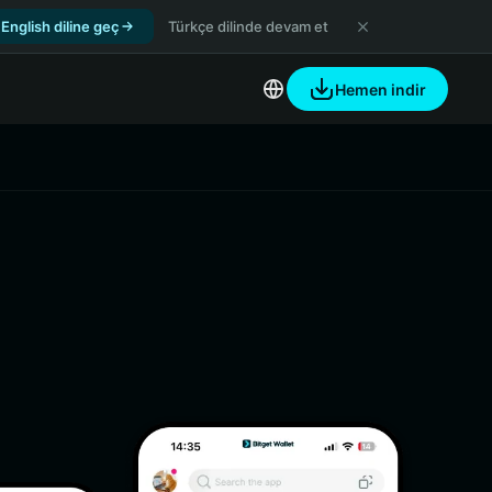
English diline geç
Türkçe dilinde devam et
Hemen indir