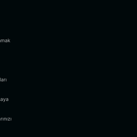
anmak
arı
saya
rınızı