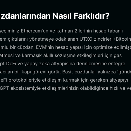
zdanlarından Nasıl Farklıdır?
seçiminiz Ethereum'un ve katman-2'lerinin hesap tabanlı
lem çıktılarını yönetmeye odaklanan UTXO zincirleri (Bitcoin
umlu bir cüzdan, EVM'nin hesap yapısı için optimize edilmişti
tmesi ve karmaşık akıllı sözleşme etkileşimleri için gas
 cgpt DeFi ve yapay zeka altyapısına derinlemesine entegre
ılan bir kapı görevi görür. Basit cüzdanlar yalnızca 'gönd
DeFi protokolleriyle etkileşim kurmak için gereken altyapıyı
nGPT ekosistemiyle etkileşimlerinizin olabildiğince hızlı ve ve