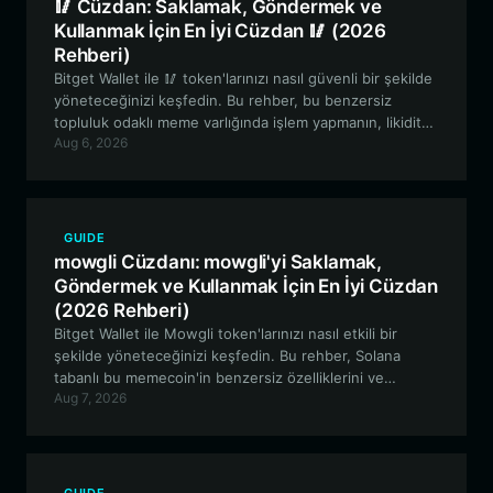
🥢 Cüzdan: Saklamak, Göndermek ve
Kullanmak İçin En İyi Cüzdan 🥢 (2026
Rehberi)
Bitget Wallet ile 🥢 token'larınızı nasıl güvenli bir şekilde
yöneteceğinizi keşfedin. Bu rehber, bu benzersiz
topluluk odaklı meme varlığında işlem yapmanın, likidite
Aug 6, 2026
sağlamanın ve deneysel yönetime katılmanın en iyi
yollarını inceliyor.
GUIDE
mowgli Cüzdanı: mowgli'yi Saklamak,
Göndermek ve Kullanmak İçin En İyi Cüzdan
(2026 Rehberi)
Bitget Wallet ile Mowgli token'larınızı nasıl etkili bir
şekilde yöneteceğinizi keşfedin. Bu rehber, Solana
tabanlı bu memecoin'in benzersiz özelliklerini ve
Aug 7, 2026
spekülatif ticaret yolculuğunuz için neden güvenli,
yüksek performanslı bir cüzdanın şart olduğunu
inceliyor.