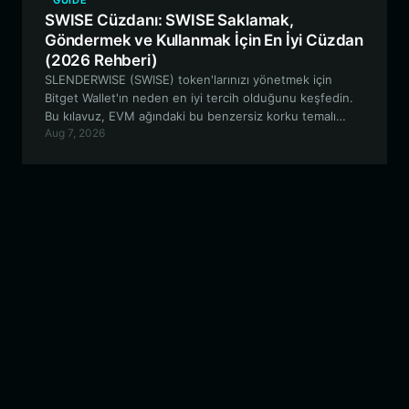
GUIDE
SWISE Cüzdanı: SWISE Saklamak,
Göndermek ve Kullanmak İçin En İyi Cüzdan
(2026 Rehberi)
SLENDERWISE (SWISE) token'larınızı yönetmek için
Bitget Wallet'ın neden en iyi tercih olduğunu keşfedin.
Bu kılavuz, EVM ağındaki bu benzersiz korku temalı
Aug 7, 2026
meme deneyini nasıl saklayacağınızı, takas edeceğinizi
ve onunla nasıl etkileşime gireceğinizi açıklamaktadır.