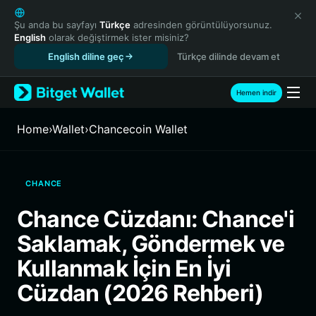
English
日本語
Şu anda bu sayfayı
Türkçe
adresinden görüntülüyorsunuz.
English
olarak değiştirmek ister misiniz?
Tiếng Việt
English diline geç
Türkçe dilinde devam et
Русский
Español (Latinoamérica)
Türkçe
Hemen indir
Italiano
Français
Home
›
Wallet
›
Chancecoin Wallet
Deutsch
简体中文
繁體中文
CHANCE
Português (Portugal)
Bahasa Indonesia
Chance Cüzdanı: Chance'i
ภาษาไทย
Saklamak, Göndermek ve
हिन्दी
বাংলা
Kullanmak İçin En İyi
Español
Cüzdan (2026 Rehberi)
Português (Brasil)
Español (Argentina)