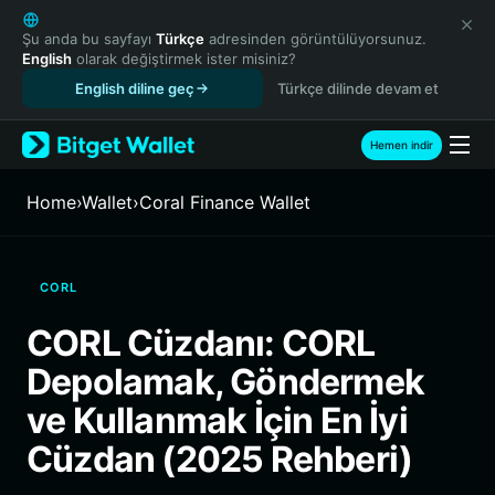
English
日本語
Şu anda bu sayfayı
Türkçe
adresinden görüntülüyorsunuz.
English
olarak değiştirmek ister misiniz?
Tiếng Việt
English diline geç
Türkçe dilinde devam et
Русский
Español (Latinoamérica)
Türkçe
Hemen indir
Italiano
Français
Home
›
Wallet
›
Coral Finance Wallet
Deutsch
简体中文
繁體中文
CORL
Português (Portugal)
Bahasa Indonesia
CORL Cüzdanı: CORL
ภาษาไทย
Depolamak, Göndermek
हिन्दी
বাংলা
ve Kullanmak İçin En İyi
Español
Cüzdan (2025 Rehberi)
Português (Brasil)
Español (Argentina)