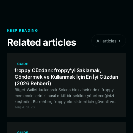
KEEP READING
Related articles
All articles
GUIDE
froppy Cüzdanı: froppy'yi Saklamak,
Göndermek ve Kullanmak İçin En İyi Cüzdan
(2026 Rehberi)
Bitget Wallet kullanarak Solana blokzincirindeki froppy
memecoin'lerinizi nasıl etkili bir şekilde yöneteceğinizi
keşfedin. Bu rehber, froppy ekosistemi için güvenli ve
Aug 4, 2026
kullanıcı dostu bir cüzdan kurulumu hakkında bilmeniz
gereken her şeyi kapsar.
GUIDE