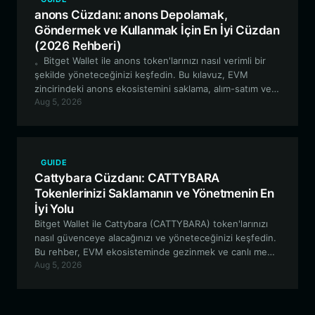
anons Cüzdanı: anons Depolamak,
Göndermek ve Kullanmak İçin En İyi Cüzdan
(2026 Rehberi)
。Bitget Wallet ile anons token'larınızı nasıl verimli bir
şekilde yöneteceğinizi keşfedin. Bu kılavuz, EVM
zincirindeki anons ekosistemini saklama, alım-satım ve
Aug 5, 2026
bu ekosisteme dahil olma konularındaki temel bilgileri
kapsamaktadır.
GUIDE
Cattybara Cüzdanı: CATTYBARA
Tokenlerinizi Saklamanın ve Yönetmenin En
İyi Yolu
Bitget Wallet ile Cattybara (CATTYBARA) token'larınızı
nasıl güvenceye alacağınızı ve yöneteceğinizi keşfedin.
Bu rehber, EVM ekosisteminde gezinmek ve canlı meme
Aug 5, 2026
coin topluluğuna katılmak için neden kendi kendine
saklama (self-custodial) özellikli bir cüzdanın gerekli
olduğunu incelemektedir.