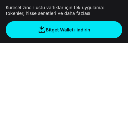
Küresel zincir üstü varlıklar için tek uygulama:
tokenler, hisse senetleri ve daha fazlası
Bitget Wallet’ı indirin
Şirket
Bitget Wallet Hakkında
Products
Blog
Crypto Card
Bitget Wallet X