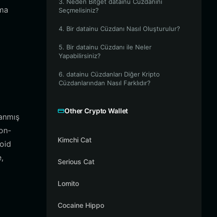
3. Neden Bitget datainu Cüzdanını
rma
Seçmelisiniz?
4. Bir datainu Cüzdanı Nasıl Oluşturulur?
5. Bir datainu Cüzdanı ile Neler
Yapabilirsiniz?
6. datainu Cüzdanları Diğer Kripto
Cüzdanlarından Nasıl Farklıdır?
Other Crypto Wallet
lanmış
non-
Kimchi Cat
roid
,
Serious Cat
Lomito
Cocaine Hippo