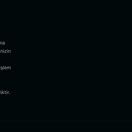
ına
nizin
 işlem
ktir.