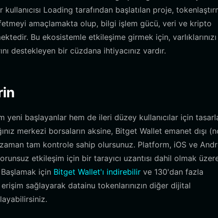
er kullanıcısı Loading tarafından başlatılan proje, tokenlaştı
eşfetmeyi amaçlamakta olup, bilgi işlem gücü, veri ve kripto
emektedir. Bu ekosistemle etkileşime girmek için, varlıklarınızı
nı destekleyen bir cüzdana ihtiyacınız vardır.
rin
m yeni başlayanlar hem de ileri düzey kullanıcılar için tasar
ınız merkezi borsaların aksine, Bitget Wallet emanet dışı (
er zaman tam kontrole sahip olursunuz. Platform, iOS ve And
runsuz etkileşim için bir tarayıcı uzantısı dahil olmak üzere
. Başlamak için
Bitget Wallet'ı indirebilir
ve 130'dan fazla
erişim sağlayarak datainu tokenlarınızın diğer dijital
layabilirsiniz.