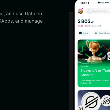
nd, and use DataInu.
s DApps, and manage