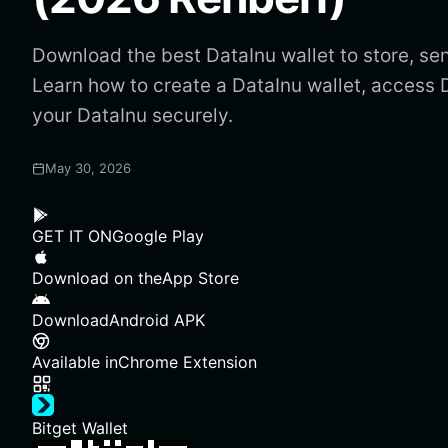
Download the best DataInu wallet to store, se
Learn how to create a DataInu wallet, acces
your DataInu securely.
May 30, 2026
GET IT ON
Google Play
Download on the
App Store
Download
Android APK
Available in
Chrome Extension
Bitget Wallet