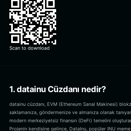
Scan to download
1. datainu Cüzdanı nedir?
datainu cüzdanı, EVM (Ethereum Sanal Makinesi) blokzinc
saklamanıza, göndermenize ve almanıza olanak tanıyan di
modern merkeziyetsiz finansın (DeFi) temelini oluşturan g
Projenin kendisine gelince, DataInu, popüler INU meme 