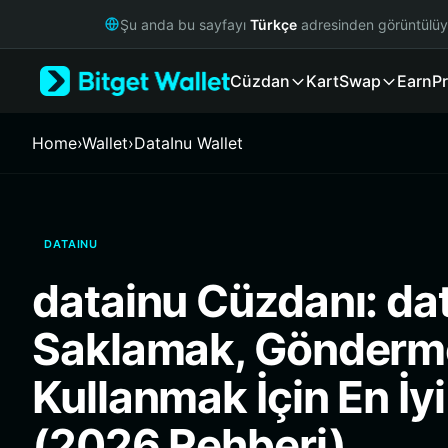
English
Şu anda bu sayfayı
Türkçe
adresinden görüntülü
日本語
Tiếng Việt
Cüzdan
Kart
Swap
Earn
Pr
Русский
Español (Latinoamérica)
Türkçe
Home
›
Wallet
›
DataInu Wallet
Italiano
Français
Deutsch
简体中文
DATAINU
繁體中文
Português (Portugal)
datainu Cüzdanı: da
Bahasa Indonesia
ภาษาไทย
Saklamak, Gönderm
हिन्दी
বাংলা
Kullanmak İçin En İy
Español
Português (Brasil)
(2026 Rehberi)
Español (Argentina)