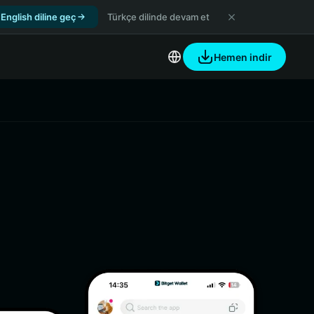
English diline geç
Türkçe dilinde devam et
Hemen indir