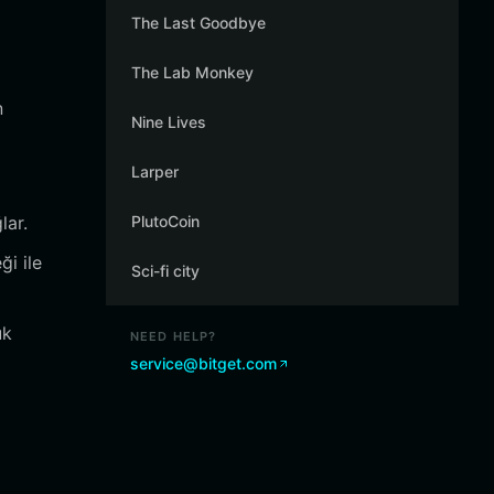
The Last Goodbye
The Lab Monkey
n
Nine Lives
Larper
lar.
PlutoCoin
i ile
Sci-fi city
uk
NEED HELP?
service@bitget.com