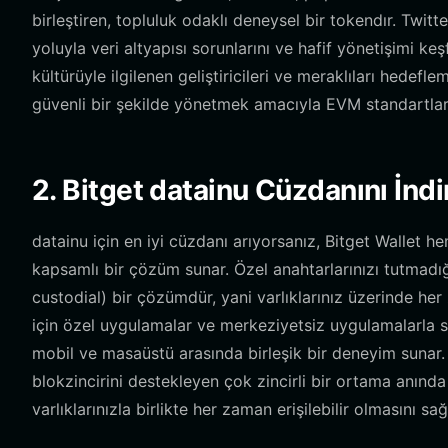
birleştiren, topluluk odaklı deneysel bir tokendır. Twitt
yoluyla veri altyapısı sorunlarını ve hafif yönetişimi k
kültürüyle ilgilenen geliştiricileri ve meraklıları hedefl
güvenli bir şekilde yönetmek amacıyla EVM standartları
2. Bitget datainu Cüzdanını İndi
datainu için en iyi cüzdanı arıyorsanız, Bitget Wallet he
kapsamlı bir çözüm sunar. Özel anahtarlarınızı tutmadığ
custodial) bir çözümdür, yani varlıklarınız üzerinde h
için özel uygulamalar ve merkeziyetsiz uygulamalarla so
mobil ve masaüstü arasında birleşik bir deneyim sunar
blokzincirini destekleyen çok zincirli bir ortama anında 
varlıklarınızla birlikte her zaman erişilebilir olmasını sağ