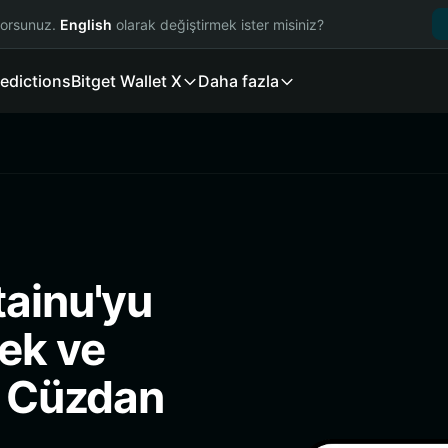
yorsunuz.
English
olarak değiştirmek ister misiniz?
edictions
Bitget Wallet X
Daha fazla
tainu'yu
ek ve
i Cüzdan