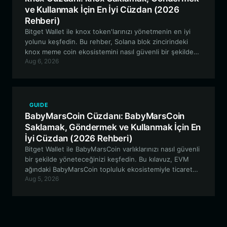
ve Kullanmak İçin En İyi Cüzdan (2026
Rehberi)
Bitget Wallet ile knox token'larınızı yönetmenin en iyi
yolunu keşfedin. Bu rehber, Solana blok zincirindeki
knox meme coin ekosistemini nasıl güvenli bir şekilde
Aug 6, 2026
saklayacağınızı, takas edeceğinizi ve etkileşim
kuracağınızı anlatıyor.
GUIDE
BabyMarsCoin Cüzdanı: BabyMarsCoin
Saklamak, Göndermek ve Kullanmak İçin En
İyi Cüzdan (2026 Rehberi)
Bitget Wallet ile BabyMarsCoin varlıklarınızı nasıl güvenli
bir şekilde yöneteceğinizi keşfedin. Bu kılavuz, EVM
ağındaki BabyMarsCoin topluluk ekosistemiyle ticaret
Aug 5, 2026
yapmanın, varlıkları saklamanın ve etkileşimde
bulunmanın en iyi yollarını incelemektedir.