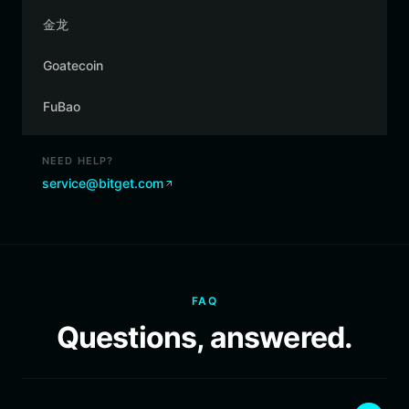
金龙
Goatecoin
FuBao
NEED HELP?
service@bitget.com
FAQ
Questions, answered.