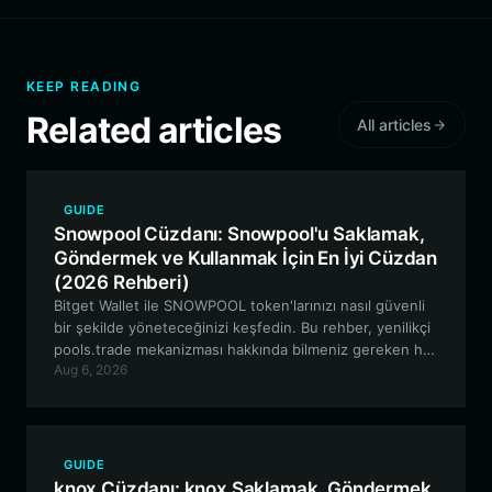
KEEP READING
Related articles
All articles
GUIDE
Snowpool Cüzdanı: Snowpool'u Saklamak,
Göndermek ve Kullanmak İçin En İyi Cüzdan
(2026 Rehberi)
Bitget Wallet ile SNOWPOOL token'larınızı nasıl güvenli
bir şekilde yöneteceğinizi keşfedin. Bu rehber, yenilikçi
pools.trade mekanizması hakkında bilmeniz gereken her
Aug 6, 2026
şeyi ve DeFi deneyiminizi nasıl optimize edeceğinizi
kapsar.
GUIDE
knox Cüzdanı: knox Saklamak, Göndermek