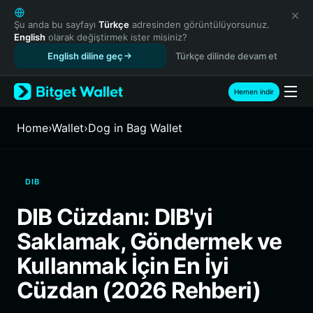
English
日本語
Şu anda bu sayfayı
Türkçe
adresinden görüntülüyorsunuz.
English
olarak değiştirmek ister misiniz?
Tiếng Việt
English diline geç
Türkçe dilinde devam et
Русский
Español (Latinoamérica)
Türkçe
Hemen indir
Italiano
Français
Home
›
Wallet
›
Dog in Bag Wallet
Deutsch
简体中文
繁體中文
DIB
Português (Portugal)
Bahasa Indonesia
DIB Cüzdanı: DIB'yi
ภาษาไทย
Saklamak, Göndermek ve
हिन्दी
বাংলা
Kullanmak İçin En İyi
Español
Cüzdan (2026 Rehberi)
Português (Brasil)
Español (Argentina)