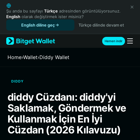
English
日本語
Şu anda bu sayfayı
Türkçe
adresinden görüntülüyorsunuz.
English
olarak değiştirmek ister misiniz?
Tiếng Việt
English diline geç
Türkçe dilinde devam et
Русский
Español (Latinoamérica)
Türkçe
Hemen indir
Italiano
Français
Home
›
Wallet
›
Diddy Wallet
Deutsch
简体中文
繁體中文
DIDDY
Português (Portugal)
Bahasa Indonesia
diddy Cüzdanı: diddy'yi
ภาษาไทย
Saklamak, Göndermek ve
हिन्दी
বাংলা
Kullanmak İçin En İyi
Español
Cüzdan (2026 Kılavuzu)
Português (Brasil)
Español (Argentina)