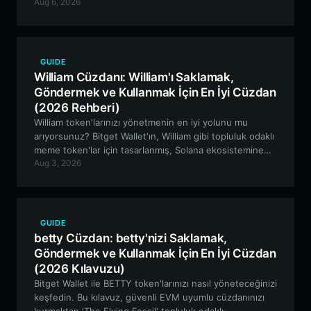
Aug 6, 2026
tabanlı altyapı varlıkları için en iyi cüzdan özellikleri
hakkında uzman görüşleri sunuyor.
GUIDE
William Cüzdanı: William'ı Saklamak,
Göndermek ve Kullanmak İçin En İyi Cüzdan
(2026 Rehberi)
William token'larınızı yönetmenin en iyi yolunu mu
arıyorsunuz? Bitget Wallet'ın, William gibi topluluk odaklı
meme token'lar için tasarlanmış, Solana ekosistemine
Aug 3, 2026
güvenli ve yüksek performanslı bir ağ geçidini nasıl
sunduğunu keşfedin.
GUIDE
betty Cüzdan: betty'nizi Saklamak,
Göndermek ve Kullanmak İçin En İyi Cüzdan
(2026 Kılavuzu)
Bitget Wallet ile BETTY token'larınızı nasıl yöneteceğinizi
keşfedin. Bu kılavuz, güvenli EVM uyumlu cüzdanınızı