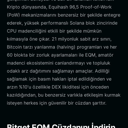
Kripto dünyasında, Equihash 96,5 Proof-of-Work
(PoW) mekanizmalarını benzersiz bir şekilde entegre
ederek, yüksek performanslı Solana blok zincirinde
CPU madenciliğini etkili bir şekilde mümkün
kılmasıyla öne çıkar. 21 milyonluk sabit arz sınırı,
Bitcoin tarzı yarılanma (halving) programları ve her
60 blokta bir zorluk ayarlamaları ile EQM, amatör
madenci ekosistemini canlandırmayı ve topluluk
odaklı arz dağıtımını sağlamayı amaçlar. Adilliği
sağlamak için basım hakları iptal edildiğinden ve
arzın %10'u özellikle DEX likiditesi için önceden
kazıldığından, bu benzersiz varlıkla etkileşim kurmak
isteyen herkes için güvenilir bir cüzdan şarttır.
Bitget EQM Cüzdanını İndirin