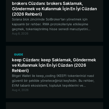
brokers Cüzdanı: brokers Saklamak,
Göndermek ve Kullanmak İçin En İyi Cüzdan
(2026 Rehberi)
Solana blok zincirinde SolBroker'ları yönetmek için
kapsamlı bir rehber. RWA protokolleriyle etkileşime
geçmek, tokenlaştırılmış hisse senedi maruziyetini
Aug 8, 2026
yönetmek ve zincir üstü varlıklarınızı güvence altına
almak için Bitget Wallet'tan nasıl yararlanacağınızı
öğrenin.
GUIDE
keep Cüzdanı: keep Saklamak, Göndermek
ve Kullanmak İçin En İyi Cüzdan (2026
Rehberi)
Bitget Wallet ile keep_coding (KEEP) tokenlerinizi nasıl
güvenli bir şekilde yöneteceğinizi keşfedin. Bu rehber,
EVM tabanlı ekosistemi, topluluk teşviklerini ve
Aug 4, 2026
merkeziyetsiz yaratıcı ekonomideki katılımınızı nasıl en
üst düzeye çıkarabileceğinizi inceliyor.