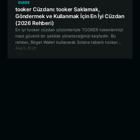
GUIDE
tooker Cüzdanı: tooker Saklamak,
Göndermek ve Kullanmak İçin En İyi Cüzdan
(2026 Rehberi)
En iyi tooker cüzdan çözümleriyle TOOKER tokenlerinizi
nasıl güvenli bir şekilde yöneteceğinizi keşfedin. Bu
rehber, Bitget Wallet kullanarak Solana tabanlı tooker
Aug 5, 2026
ekosistemini nasıl kuracağınızı, ticaret yapacağınızı ve
bu ekosisteme nasıl dahil olacağınızı kapsamaktadır.