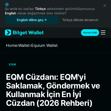
English
日本語
Şu anda bu sayfayı
Türkçe
adresinden görüntülüyorsunuz.
English
olarak değiştirmek ister misiniz?
Tiếng Việt
English diline geç
Türkçe dilinde devam et
Русский
Español (Latinoamérica)
Türkçe
Hemen indir
Italiano
Français
Home
›
Wallet
›
Equium Wallet
Deutsch
简体中文
繁體中文
EQM
Português (Portugal)
Bahasa Indonesia
EQM Cüzdanı: EQM'yi
ภาษาไทย
Saklamak, Göndermek ve
हिन्दी
বাংলা
Kullanmak İçin En İyi
Español
Cüzdan (2026 Rehberi)
Português (Brasil)
Español (Argentina)