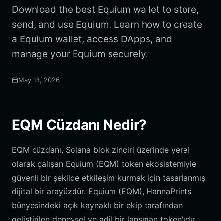
Download the best Equium wallet to store,
send, and use Equium. Learn how to create
a Equium wallet, access DApps, and
manage your Equium securely.
May 18, 2026
EQM Cüzdanı Nedir?
EQM cüzdanı, Solana blok zinciri üzerinde yerel
olarak çalışan Equium (EQM) token ekosistemiyle
güvenli bir şekilde etkileşim kurmak için tasarlanmış
dijital bir arayüzdür. Equium (EQM), HannaPrints
bünyesindeki açık kaynaklı bir ekip tarafından
geliştirilen deneysel ve adil bir lansman token'ıdır.